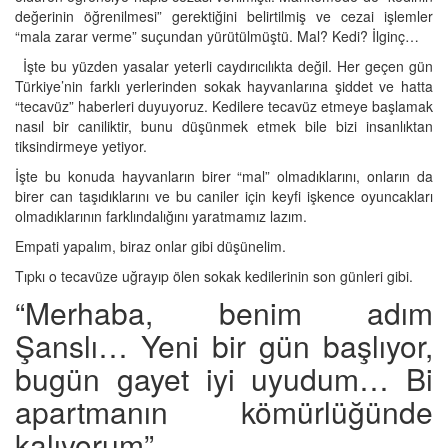
değerinin öğrenilmesi” gerektiğini belirtilmiş ve cezai işlemler
“mala zarar verme” suçundan yürütülmüştü. Mal? Kedi? İlginç…
İşte bu yüzden yasalar yeterli caydırıcılıkta değil. Her geçen gün
Türkiye’nin farklı yerlerinden sokak hayvanlarına şiddet ve hatta
“tecavüz” haberleri duyuyoruz. Kedilere tecavüz etmeye başlamak
nasıl bir caniliktir, bunu düşünmek etmek bile bizi insanlıktan
tiksindirmeye yetiyor.
İşte bu konuda hayvanların birer “mal” olmadıklarını, onların da
birer can taşıdıklarını ve bu caniler için keyfi işkence oyuncakları
olmadıklarının farklındalığını yaratmamız lazım.
Empati yapalım, biraz onlar gibi düşünelim.
Tıpkı o tecavüze uğrayıp ölen sokak kedilerinin son günleri gibi.
“Merhaba, benim adım
Şanslı… Yeni bir gün başlıyor,
bugün gayet iyi uyudum… Bi
apartmanın kömürlüğünde
kalıyorum”