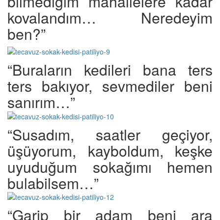
bilmediğim mahallelere kadar
kovalandım… Neredeyim
ben?”
“Buraların kedileri bana ters
ters bakıyor, sevmediler beni
sanırım…”
“Susadım, saatler geçiyor,
üşüyorum, kayboldum, keşke
uyuduğum sokağımı hemen
bulabilsem…”
“Garip bir adam beni ara