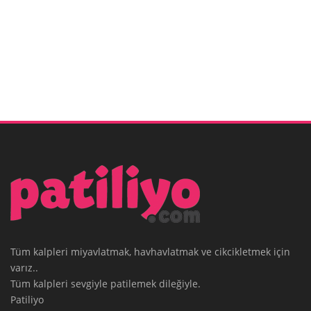
Tüm kalpleri miyavlatmak, havhavlatmak ve cikcikletmek için
varız..
Tüm kalpleri sevgiyle patilemek dileğiyle.
Patiliyo