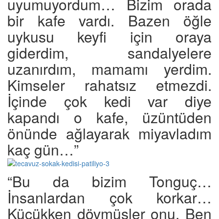
uyumuyordum… Bizim orada
bir kafe vardı. Bazen öğle
uykusu keyfi için oraya
giderdim, sandalyelere
uzanırdım, mamamı yerdim.
Kimseler rahatsız etmezdi.
İçinde çok kedi var diye
kapandı o kafe, üzüntüden
önünde ağlayarak miyavladım
kaç gün…”
“Bu da bizim Tonguç…
İnsanlardan çok korkar…
Küçükken dövmüşler onu. Ben