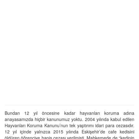
Bundan 12 yıl öncesine kadar hayvanları koruma adına
anayasamızda hiçbir kanunumuz yoktu. 2004 yılında kabul edilen
Hayvanları Koruma Kanunu’nun tek yaptırımı idari para cezasıdır.
12 yıl içinde yalnızca 2015 yılında Eskişehir’de cafe kedisini
öldüren öğrenciye hapis cezası verilmişti. Mahkemede de “kedinin