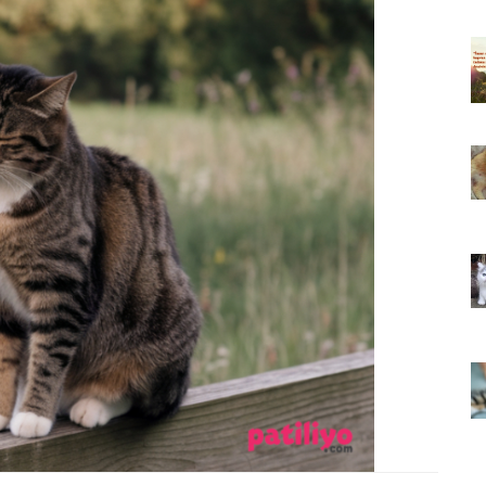
ıkarması
Tüm İnsanların Ders Çıkarması
ver Söz
Gereken 26 Hayvansever Söz
22.05.2020
 Neden
Anne Kedi Yavrusunu Neden
r?
Reddeder ve Terk Eder?
22.05.2020
 Tatlı 21
Evde Beslenebilecek En Tatlı 21
Küçük Kedi Cinsi
22.05.2020
asıl
Yavru Kedilerde Pire Nasıl
Temizlenir?
22.05.2020