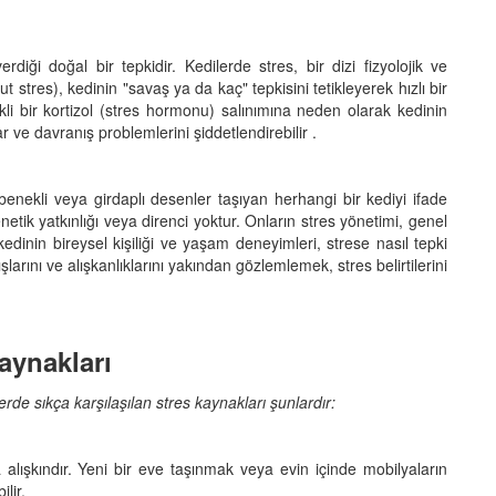
diği doğal bir tepkidir. Kedilerde stres, bir dizi fizyolojik ve
ut stres), kedinin "savaş ya da kaç" tepkisini tetikleyerek hızlı bir
ekli bir kortizol (stres hormonu) salınımına neden olarak kedinin
ar ve davranış problemlerini şiddetlendirebilir .
i, benekli veya girdaplı desenler taşıyan herhangi bir kediyi ifade
enetik yatkınlığı veya direnci yoktur. Onların stres yönetimi, genel
edinin bireysel kişiliği ve yaşam deneyimleri, strese nasıl tepki
şlarını ve alışkanlıklarını yakından gözlemlemek, stres belirtilerini
aynakları
lerde sıkça karşılaşılan stres kaynakları şunlardır:
 alışkındır. Yeni bir eve taşınmak veya evin içinde mobilyaların
lir.