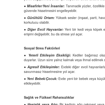
●
Misafirler/Yeni İnsanlar:
Tanımadık yüzler, özellikle 
güvende hissetmesini engelleyebilir.
●
Gürültülü Ortam:
Yüksek sesler (inşaat, parti, havai
korkutucu olabilir.
●
Diğer Evcil Hayvanlar:
Yeni bir kedi veya köpek e
erişimi değişebilir, bu da strese yol açar.
Sosyal Stres Faktörleri
●
Yeterli Etkileşim Eksikliği:
Kediler bağımsız olsa
duyarlar. Uzun süre yalnız kalmak veya ihmal edilmek s
●
Agresif Etkileşimler:
Evdeki diğer evcil hayvanlarl
savunmasız hissetmesine yol açar.
●
Yeni Bebek/Çocuk:
Evde yeni bir bebek veya küçük ç
etkileyebilir.
Sağlık ve Fiziksel Rahatsızlıklar
● Hastalık veya Ağrı:
Bir kedinin ağrı çekmesi veya h