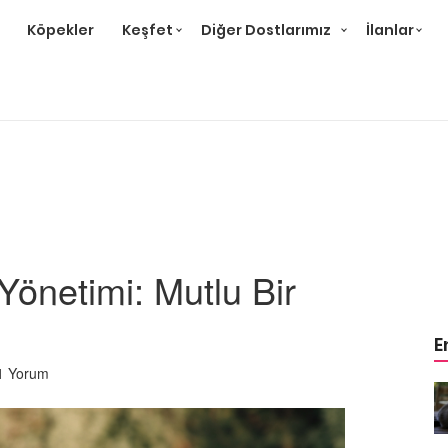
Köpekler
Keşfet
Diğer Dostlarımız
İlanlar
Yönetimi: Mutlu Bir
E
1 Yorum
r ve
Gri Kedi Cinsleri: 14 Tür ve
Özellikleri
26.05.2020