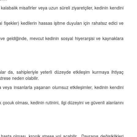
kalabalık misafirler veya uzun süreli ziyaretçiler, kedinin kendini
 fişekler) kedilerin hassas işitme duyuları için rahatsız edici ve
ve geldiğinde, mevcut kedinin sosyal hiyerarşisi ve kaynaklara
lar da, sahipleriyle yeterli düzeyde etkileşim kurmaya ihtiyaç
trese neden olabilir.
a veya insanlarla yaşanan olumsuz etkileşimler, kedinin kendini
ocuk olması, kedinin rutinini, ilgi düzeyini ve güvenli alanlarını
asta olması, kronik strese yol açabilir . Davranış değişiklikleri