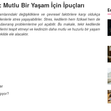
: Mutlu Bir Yaşam İçin İpuçları
E
amlarındaki değişikliklere ve çevresel faktörlere karşı oldukça
edenlerle stres yaşayabilirler. Stres, kedilerin hem fiziksel hem de
edinizle
Sarman Kediler Neden
 davranış problemlerine yol açabilir. Bu makale, tekir kedilerde
Yaratıcı
“Yaramaz”? Kısa Bir Blog
tilerini tespit etmeyi ve kedinizin daha mutlu ve huzurlu bir yaşam
25.09.2025
ekilde ele alacaktır.
Kediler Neden Dört Ayak
 Mama mı,
Üzerine Düşer? Evrimsel
ı ve
Adaptasyon
22.09.2025
Kedilerin Bıyıkları Neden Bu
rde Ayrılık
Kadar Önemli? Evrimsel İşlevleri
temleri
22.09.2025
ar
Kışın Tekir Kedi Bakımı: Soğuk
şıyor?
en
Havada Kediniz İçin 13 Önemli
rimsel Bir
İpucu
19.09.2025