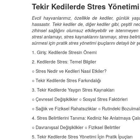
Tekir Kedilerde Stres Yönetimi
Evcil hayvanlarımız, özellikle de kediler, günlük yaş
hassastır. Tekir kediler de, diğer kediler gibi, çeşitli n
den Sahiplerine Ölü
Kedi Oyunları: "Evde K
zihinsel sağlığını olumsuz etkileyebilir ve istenmeyen
tirir? Gerçek Şok
Oynayabileceğiniz 10 
stresi anlamayı, stres kaynaklarını tanımayı, stres belir
Aktivite"
sürmesi için pratik stres yönetimi ipuçlarını detaylı bir ş
25
11.10.2025
1. Giriş: Kedilerde Stresin Önemi
h Olunca Gerçekten
Kedi Beslenmesi: "Çiğ
2. Kedilerde Stres: Temel Bilgiler
mu?
Kuru Mama mı? Artılar
○ Stres Nedir ve Kedileri Nasıl Etkiler?
Eksileri"
25
○ Tekir Kedilerde Stres Farkındalığı
11.10.2025
nin Genetik Sırrı:
3. Tekir Kedilerde Yaygın Stres Kaynakları
Farklı Renk Gözleri
Kedi Psikolojisi: Kedile
○ Çevresel Değişiklikler ○ Sosyal Stres Faktörleri
Kaygısı ve Çözüm Yön
○ Sağlık ve Fiziksel Rahatsızlıklar ○ Rutindeki Bozulmal
25
11.10.2025
4. Stres Belirtilerini Tanıma: Kediniz Ne Anlatmaya Çalı
liği: Evde Kediler İçin
Kediler Zamanla Ned
○ Davranışsal Değişiklikler ○ Fiziksel Belirtiler
 Yaygın Bitki
Mırlamaya Başladı? Ev
Bakış
5. Tekir Kedilerde Stres Yönetimi İçin Pratik İpuçları
25