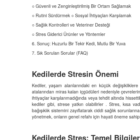
05.10.2025
○ Güvenli ve Zenginleştirilmiş Bir Ortam Sağlamak
r'da Kedilerin Kutsal
ılardan Yasalara
○ Rutini Sürdürmek ○ Sosyal İhtiyaçları Karşılamak
Kediler Neden "Eğitil
Büyülü Dünyası
Vahşi Atalarına Bilims
○ Sağlık Kontrolleri ve Veteriner Desteği
Yolculuk
25
○ Stres Giderici Ürünler ve Yöntemler
03.10.2025
6. Sonuç: Huzurlu Bir Tekir Kedi, Mutlu Bir Yuva
7. Sık Sorulan Sorular (FAQ)
Kedilerde Stresin Önemi
Kediler, yaşam alanlarındaki en küçük değişikliklere 
atalarından miras kalan içgüdüleri nedeniyle çevreleri
ihtiyaçlar karşılanmadığında veya tehdit altında hissettik
kediler gibi, strese yatkın olabilirler . Stres, kısa 
bağışıklık sistemini zayıflatarak ciddi sağlık sorunları
yönetmek, onların genel refahı için hayati öneme sahipt
Kedilerde Stres: Temel Bilgiler