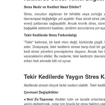
Stres Nedir ve Kedileri Nasıl Etkiler?
Stres, vücudun algılanan bir tehdide veya zorluğa ver
davranışsal değişikliğe yol açabilir. Kısa süreli stres (ak
enerji patlaması sağlayabilir. Ancak kronik stres, sür
bağışıklık sistemini baskılar, sindirim sorunlarına yol aç
Tekir Kedilerde Stres Farkındalığı
"Tekir" kelimesi, bir kedi ırkını değil, kürkünde çizgil
eder. Dolayısıyla, tekir kedilerin strese karşı özel bir g
kedi stresi yönetimi prensiplerine dayanır. Ancak her k
vereceklerini etkiler. Bu nedenle, tekir kedinizin davranı
erken fark etmede kilit rol oynar.
Tekir Kedilerde Yaygın Stres K
Kedilerde stresin birçok farklı nedeni olabilir. Tekir kedi
Çevresel Değişiklikler
●
Yeni Ev/Taşınma:
Kediler rutin ve tanıdık ortamlara
yerini değiştirmek, onlar için büyük bir stres faktörü olabi