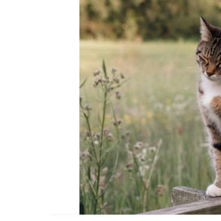
Tüm İnsanların Ders Ç
Gereken 26 Hayvanse
22.05.2020
Anne Kedi Yavrusunu
Reddeder ve Terk Ede
22.05.2020
Evde Beslenebilecek En
Küçük Kedi Cinsi
22.05.2020
Yavru Kedilerde Pire N
Temizlenir?
22.05.2020