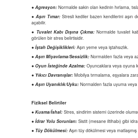
●
Agresyon:
Normalde sakin olan kedinin hırlama, tısl
●
Aşırı Tımar:
Stresli kediler bazen kendilerini aşırı d
açabilir.
●
Tuvalet Kabı Dışına Çıkma:
Normalde tuvalet kabı
görülen bir stres belirtisidir.
●
İştah Değişiklikleri:
Aşırı yeme veya iştahsızlık.
●
Aşırı Miyavlama/Sessizlik:
Normalden fazla veya az
●
Oyun İsteğinde Azalma:
Oyuncaklara veya oyuna karş
●
Yıkıcı Davranışlar:
Mobilya tırmalama, eşyalara zar
●
Aşırı Uyanıklık/Uyku:
Normalden fazla uyuma veya sü
Fiziksel Belirtiler
●
Kusma/İshal:
Stres, sindirim sistemi üzerinde olumsu
●
İdrar Yolu Sorunları:
Sistit (mesane iltihabı) gibi idrar
●
Tüy Dökülmesi:
Aşırı tüy dökülmesi veya matlaşmış 