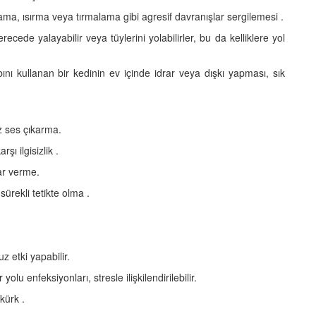
ama, ısırma veya tırmalama gibi agresif davranışlar sergilemesi .
erecede yalayabilir veya tüylerini yolabilirler, bu da kelliklere yol
nı kullanan bir kedinin ev içinde idrar veya dışkı yapması, sık
 ses çıkarma.
ı ilgisizlik .
ar verme.
rekli tetikte olma .
z etki yapabilir.
 yolu enfeksiyonları, stresle ilişkilendirilebilir.
kürk .