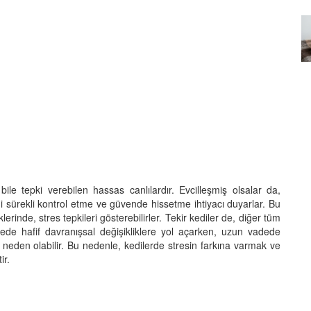
Özel Bir Bağ: Tekir Kedilerle
emez"?
Kurulan Derin Dostlukların
el
Psikolojisi
15.09.2025
bile tepki verebilen hassas canlılardır. Evcilleşmiş olsalar da,
ni sürekli kontrol etme ve güvende hissetme ihtiyacı duyarlar. Bu
lerinde, stres tepkileri gösterebilirler. Tekir kediler de, diğer tüm
vadede hafif davranışsal değişikliklere yol açarken, uzun vadede
na neden olabilir. Bu nedenle, kedilerde stresin farkına varmak ve
ir.