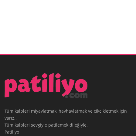
Tüm kalpleri miyavlatmak, havhavlatmak ve cikcikletmek için
varız..
Tüm kalpleri sevgiyle patilemek dileğiyle.
Patiliyo