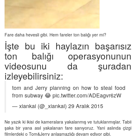
Fare daha hevesli gibi. Hem fareler ton balığı yer mi?
İşte bu iki haylazın başarısız
ton balığı operasyonunun
videosunu da şuradan
izleyebilirsiniz:
tom and Jerry planning on how to steal food
from subway 😂 pic.twitter.com/ADEagvr6zW
— xiankai (@_xiankai) 29 Aralık 2015
Ne yazık ki ikisi de kameralara yakalanmış ve tutuklanmışlar. Tabii
şaka bir yana asıl yakalanan fare sanıyoruz. Yani aslında çizgi
filmlerdeki o Tom&Jerry anlaşmazlığı devam ediyor gibi.