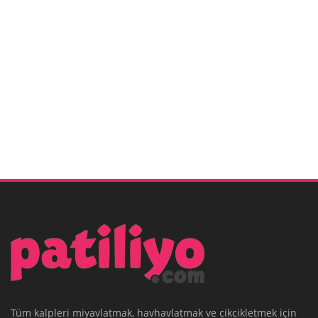
Tüm kalpleri miyavlatmak, havhavlatmak ve cikcikletmek için