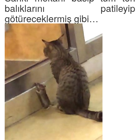
balıklarını patileyip
götüreceklermiş gibi…