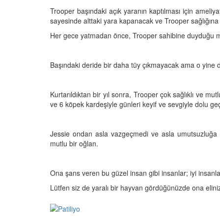
05.10.2025
Trooper başındaki açık yaranın kaptılması için ameliya
r'da Kedilerin Kutsal
sayesinde alttaki yara kapanacak ve Trooper sağlığın
ılardan Yasalara
Kediler Neden "Eğitil
Büyülü Dünyası
Vahşi Atalarına Bilims
Her gece yatmadan önce, Trooper sahibine duyduğu min
Yolculuk
25
03.10.2025
Başındaki deride bir daha tüy çıkmayacak ama o yine de
Kurtarıldıktan bir yıl sonra, Trooper çok sağlıklı ve mu
ve 6 köpek kardeşiyle günleri keyif ve sevgiyle dolu geç
Jessie ondan asla vazgeçmedi ve asla umutsuzluğa 
mutlu bir oğlan.
Ona şans veren bu güzel insan gibi insanlar; iyi insanlar,
Lütfen siz de yaralı bir hayvan gördüğünüzde ona elini