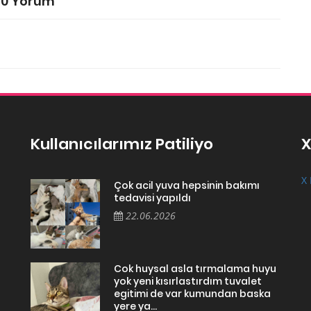
0 Yorum
Kullanıcılarımız Patiliyo
X
X 
Çok acil yuva hepsinin bakımı
tedavisi yapıldı
22.06.2026
Cok huysal asla tırmalama huyu
yok yeni kısırlastırdım tuvalet
egitimi de var kumundan baska
yere ya...