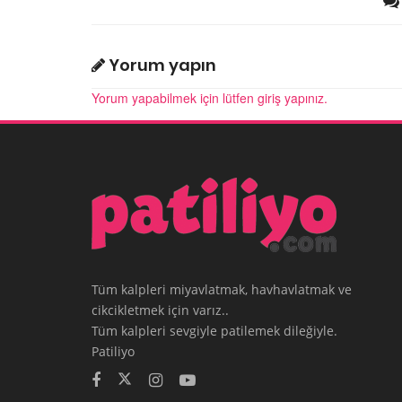
Yorum yapın
Yorum yapabilmek için lütfen giriş yapınız.
Tüm kalpleri miyavlatmak, havhavlatmak ve
cikcikletmek için varız..
Tüm kalpleri sevgiyle patilemek dileğiyle.
Patiliyo