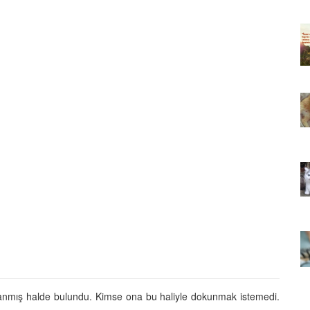
ıkarması
Tüm İnsanların Ders Çıkarması
ver Söz
Gereken 26 Hayvansever Söz
22.05.2020
 Neden
Anne Kedi Yavrusunu Neden
r?
Reddeder ve Terk Eder?
22.05.2020
 Tatlı 21
Evde Beslenebilecek En Tatlı 21
Küçük Kedi Cinsi
22.05.2020
asıl
Yavru Kedilerde Pire Nasıl
Temizlenir?
22.05.2020
aralanmış halde bulundu. Kimse ona bu haliyle dokunmak istemedi.