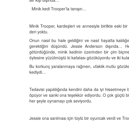
Bir kişi dışında…
Minik kedi Trooper’la tanışın…
den Sahiplerine Ölü
Kedi Oyunları: "Evde K
Minik Trooper, kardeşleri ve annesiyle birlikte eski bi
tirir? Gerçek Şok
Oynayabileceğiniz 10 
deri yoktu.
Aktivite"
Onun nasıl bu hale geldiğini ve nasıl hayatta kaldığ
25
11.10.2025
gerektiğini düşündü. Jessie Anderson dışında… H
götürdüğünde, minik kedinin üzerinden bir çim biçme 
h Olunca Gerçekten
Kedi Beslenmesi: "Çiğ
öylesine yüzülmüştü ki kafatası gözüküyordu ve iki kul
mu?
Kuru Mama mı? Artılar
Eksileri"
Bu korkunç yaralanmaya rağmen, ufaklık mutlu gözüküyo
25
kediydi…
11.10.2025
nin Genetik Sırrı:
Farklı Renk Gözleri
Kedi Psikolojisi: Kedile
Tedavisi yapıldığında kendini daha da iyi hissetmeye 
Kaygısı ve Çözüm Yön
öpüyor ve sanki ona teşekkür ediyordu. O çok güçlü bi
25
11.10.2025
her şeyle oynamayı çok seviyordu.
liği: Evde Kediler İçin
Kediler Zamanla Ned
 Yaygın Bitki
Mırlamaya Başladı? Ev
Jessie ona sarılması için tüylü bir oyuncak verdi ve Tr
Bakış
25