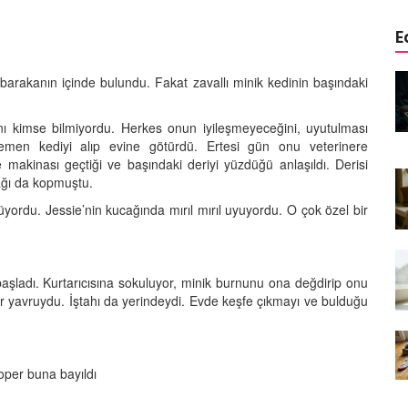
E
edinizle
Sarman Kediler Neden
r barakanın içinde bulundu. Fakat zavallı minik kedinin başındaki
Yaratıcı
“Yaramaz”? Kısa Bir Blog
25.09.2025
ını kimse bilmiyordu. Herkes onun iyileşmeyeceğini, uyutulması
emen kediyi alıp evine götürdü. Ertesi gün onu veterinere
Kediler Neden Dört Ayak
makinası geçtiği ve başındaki deriyi yüzdüğü anlaşıldı. Derisi
 Mama mı,
Üzerine Düşer? Evrimsel
ağı da kopmuştu.
ı ve
Adaptasyon
rdu. Jessie’nin kucağında mırıl mırıl uyuyordu. O çok özel bir
22.09.2025
Kedilerin Bıyıkları Neden Bu
rde Ayrılık
Kadar Önemli? Evrimsel İşlevleri
başladı. Kurtarıcısına sokuluyor, minik burnunu ona değdirip onu
temleri
r yavruydu. İştahı da yerindeydi. Evde keşfe çıkmayı ve bulduğu
22.09.2025
Kışın Tekir Kedi Bakımı: Soğuk
en
Havada Kediniz İçin 13 Önemli
rimsel Bir
İpucu
ooper buna bayıldı
19.09.2025