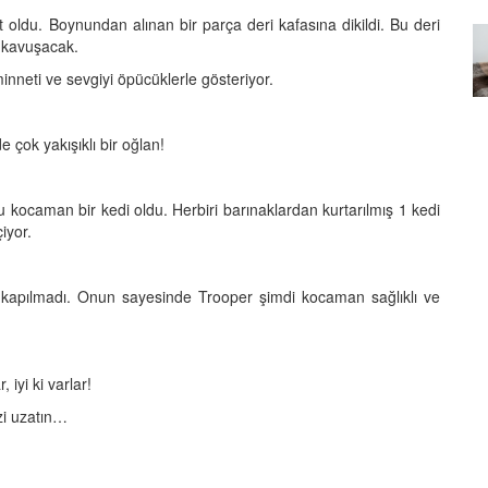
t oldu. Boynundan alınan bir parça deri kafasına dikildi. Bu deri
Özel Bir Bağ: Tekir Kedilerle
a kavuşacak.
emez"?
Kurulan Derin Dostlukların
el
Psikolojisi
neti ve sevgiyi öpücüklerle gösteriyor.
15.09.2025
 çok yakışıklı bir oğlan!
tlu kocaman bir kedi oldu. Herbiri barınaklardan kurtarılmış 1 kedi
iyor.
kapılmadı. Onun sayesinde Trooper şimdi kocaman sağlıklı ve
 iyi ki varlar!
zi uzatın…