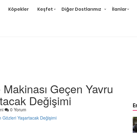
Köpekler
Keşfet
Diğer Dostlarımız
İlanlar
 Makinası Geçen Yavru
rtacak Değişimi
E
ni
0 Yorum
r ve
Gri Kedi Cinsleri: 14 Tür ve
Özellikleri
26.05.2020