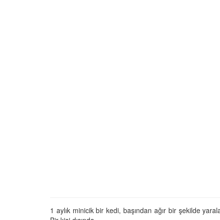
Tüm İnsanların Ders Ç
Gereken 26 Hayvanse
22.05.2020
Anne Kedi Yavrusunu
Reddeder ve Terk Ede
22.05.2020
Evde Beslenebilecek En
Küçük Kedi Cinsi
22.05.2020
Yavru Kedilerde Pire N
Temizlenir?
22.05.2020
1 aylık minicik bir kedi, başından ağır bir şekilde y