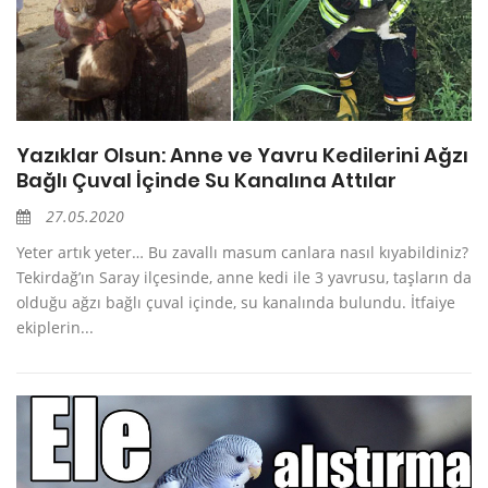
Yazıklar Olsun: Anne ve Yavru Kedilerini Ağzı
Bağlı Çuval İçinde Su Kanalına Attılar
27.05.2020
Yeter artık yeter… Bu zavallı masum canlara nasıl kıyabildiniz?
Tekirdağ’ın Saray ilçesinde, anne kedi ile 3 yavrusu, taşların da
olduğu ağzı bağlı çuval içinde, su kanalında bulundu. İtfaiye
ekiplerin...