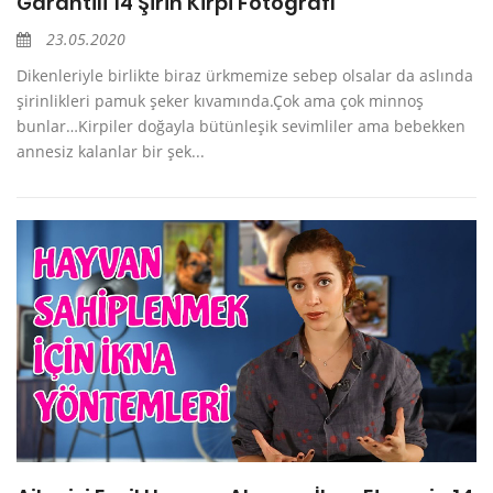
Garantili 14 Şirin Kirpi Fotoğrafı
23.05.2020
Dikenleriyle birlikte biraz ürkmemize sebep olsalar da aslında
şirinlikleri pamuk şeker kıvamında.Çok ama çok minnoş
bunlar…Kirpiler doğayla bütünleşik sevimliler ama bebekken
annesiz kalanlar bir şek...