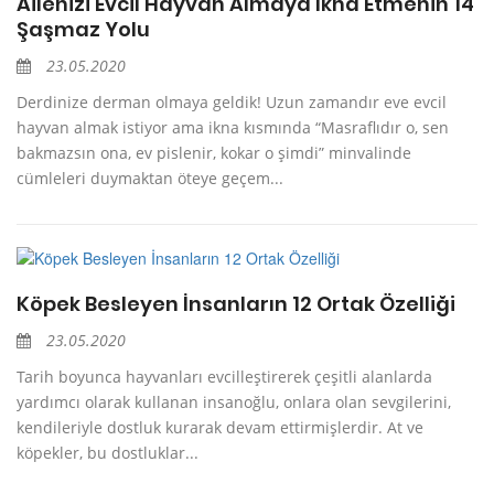
Ailenizi Evcil Hayvan Almaya İkna Etmenin 14
Şaşmaz Yolu
23.05.2020
Derdinize derman olmaya geldik! Uzun zamandır eve evcil
hayvan almak istiyor ama ikna kısmında “Masraflıdır o, sen
bakmazsın ona, ev pislenir, kokar o şimdi” minvalinde
cümleleri duymaktan öteye geçem...
Köpek Besleyen İnsanların 12 Ortak Özelliği
23.05.2020
Tarih boyunca hayvanları evcilleştirerek çeşitli alanlarda
yardımcı olarak kullanan insanoğlu, onlara olan sevgilerini,
kendileriyle dostluk kurarak devam ettirmişlerdir. At ve
köpekler, bu dostluklar...