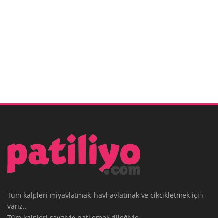
Tüm kalpleri miyavlatmak, havhavlatmak ve cikcikletmek için
varız..
Tüm kalpleri sevgiyle patilemek dileğiyle.