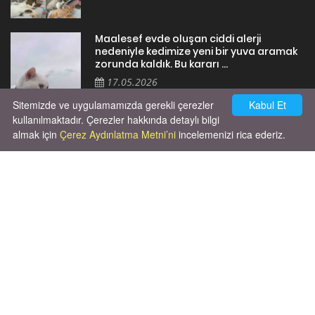
Maalesef evde oluşan ciddi alerji
nedeniyle kedimize yeni bir yuva aramak
zorunda kaldık. Bu kararı ...
17.05.2026
Sitemizde ve uygulamamızda gerekli çerezler
Kabul Et
kullanılmaktadır. Çerezler hakkında detaylı bilgi
almak için
Çerez Aydınlatma Metni’ni
incelemenizi rica ederiz.
Cok huysal asla tırmalama huyu yok yeni
kısırlastırdım tuvalet egitimi de var
kumundan baska yere ya...
02.03.2026
X' de de patiliyoruz.