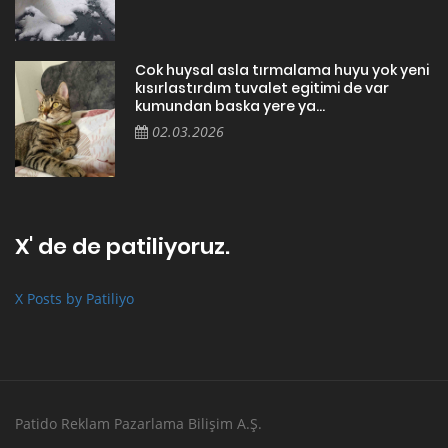
Cok huysal asla tırmalama huyu yok yeni
kısırlastırdım tuvalet egitimi de var
kumundan baska yere ya...
02.03.2026
X' de de patiliyoruz.
X Posts by Patiliyo
Patido Reklam Pazarlama Bilişim A.Ş.