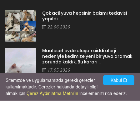
Çok acil yuva hepsinin bakımı tedavisi
yapıldı
22.06.2026
Maalesef evde oluşan ciddi alerji
nedeniyle kedimize yeni bir yuva aramak
zorunda kaldık. Bu kararı ...
17.05.2026
Sitemizde ve uygulamamızda gerekli çerezler
Kabul Et
kullanılmaktadır. Çerezler hakkında detaylı bilgi
almak için
Çerez Aydınlatma Metni’ni
incelemenizi rica ederiz.
Cok huysal asla tırmalama huyu yok yeni
kısırlastırdım tuvalet egitimi de var
kumundan baska yere ya...
02.03.2026