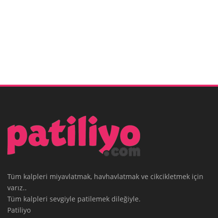
Tüm kalpleri miyavlatmak, havhavlatmak ve cikcikletmek için
varız..
Tüm kalpleri sevgiyle patilemek dileğiyle.
Patiliyo