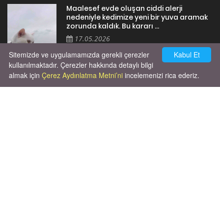
Maalesef evde oluşan ciddi alerji
nedeniyle kedimize yeni bir yuva aramak
zorunda kaldık. Bu kararı ...
17.05.2026
Sitemizde ve uygulamamızda gerekli çerezler
Kabul Et
kullanılmaktadır. Çerezler hakkında detaylı bilgi
almak için
Çerez Aydınlatma Metni’ni
incelemenizi rica ederiz.
Cok huysal asla tırmalama huyu yok yeni
kısırlastırdım tuvalet egitimi de var
kumundan baska yere ya...
02.03.2026
X' de de patiliyoruz.
X Posts by Patiliyo