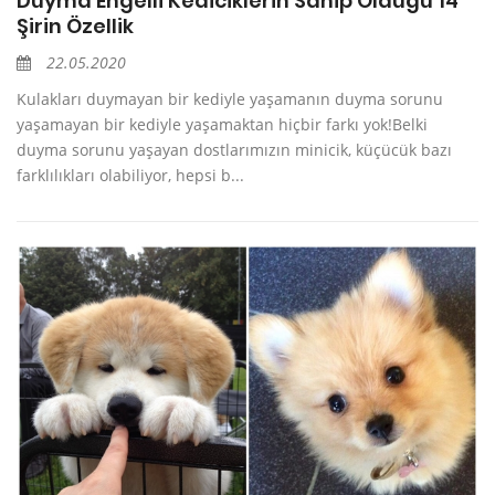
Duyma Engelli Kediciklerin Sahip Olduğu 14
Şirin Özellik
22.05.2020
Kulakları duymayan bir kediyle yaşamanın duyma sorunu
yaşamayan bir kediyle yaşamaktan hiçbir farkı yok!Belki
duyma sorunu yaşayan dostlarımızın minicik, küçücük bazı
farklılıkları olabiliyor, hepsi b...