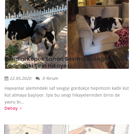
Kendini Köpek Sanan Sevimli Buzağının Süt
Tadındaki Şirin Hikayesi
22.05.2020
0 Yorum
Hayvanlar alemindeki saf sevgiyi gördükçe hepimizin kalbi küt
küt atmaya başlıyor. İşte bu sevgi hikayelerinden birisi de
yavru bi...
Detay