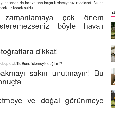
nmeyi denesek de her zaman başarılı olamıyoruz maalesef. Biz de
etecek 17 köpek bulduk!
E
en zamanlamaya çok önem
steremezseniz böyle havalı
a
Köpeklerde Kulak ve Göz
 Kapsamlı
Temizliği: Adım Adım Rehber
öntemleri
15.10.2025
Köpek Sporları: Agility Nedir?
toğraflara dikkat!
n
Köpeğinizle Spor Yapmanın
eki
Yolları
sebep olabilir. Bunu istemeyiz değil mi?
11.10.2025
bakmayı sakın unutmayın! Bu
Ev Yapımı Köpek Mamaları:
sonuçta
er ve
Sağlıklı Tarifler ve Bilmeniz
anlarının
Gerekenler
arı
11.10.2025
şetmeye ve doğal görünmeye
Oyun ve Eğitim: “Köpekler İçin
lerde
Zeka Geliştirici Oyunlar”
ri ve
09.10.2025