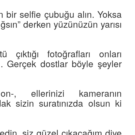
n bir selfie çubuğu alın. Yoksa
ığsın” derken yüzünüzün yarısı
ü çıktığı fotoğrafları onları
n. Gerçek dostlar böyle şeyler
don-, ellerinizi kameranın
dak sizin suratınızda olsun ki
edin, siz güzel çıkacağım diye