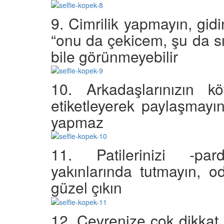
9. Cimrilik yapmayın, gidi
“onu da çekicem, şu da s
bile görünmeyebilir
10. Arkadaşlarınızın köt
etiketleyerek paylaşmayı
yapmaz
11. Patilerinizi -par
yakınlarında tutmayın, o
güzel çıkın
12. Çevrenize çok dikkat 