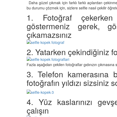
Daha güzel çıkmak için farklı farklı açılardan çeki
bu durumu çözmek için, sizlere selfie nasıl çekilir öğr
1. Fotoğraf çekerk
göstermeniz gerek, gö
Televizyonda Neler
Köpeklerden İnsanlar
Geçebilen Parazitler:
çıkamazsınız
Rehber ve Korunma Y
25
23.10.2025
Kötü Niyetli İnsanları
2. Yatarken çekindiğiniz fo
Çiftlik Kültürü: “Çoba
Köpeklerinin Sürülerd
25
Vazgeçilmez Rolü”
Fazla aşağıdan çekilen fotoğraflar gıdınızın çıkmasına 
22.10.2025
3. Telefon kamerasına 
Neden Boş Duvara
şırtıcı Gerçek
fotoğrafın yıldızı sizsiniz 
Tarihte Askeri Köpekl
25
Görevleri: Savaş Meyd
Dört Ayaklı Kahramanl
Ruh Görür mü?
19.10.2025
4. Yüz kaslarınızı gev
ve Gerçekler
25
çalışın
Köpek Sağlığı: “Köpek
Kulak İltihabı: Belirtile