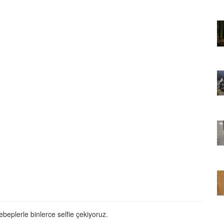
01.01.2025
Sözler ve
Köpeklerle İlgili Ünlü Sözler ve
Atasözleri
03.04.2024
nakları
İzmir’deki Hayvan Barınakları
22.05.2020
rınakları
Ankara’daki Hayvan Barınakları
22.05.2020
öpeklerin
Köpeğim Su İçmiyor, Köpeklerin
Su İçmeme Sebepleri
22.05.2020
beplerle binlerce selfie çekiyoruz.