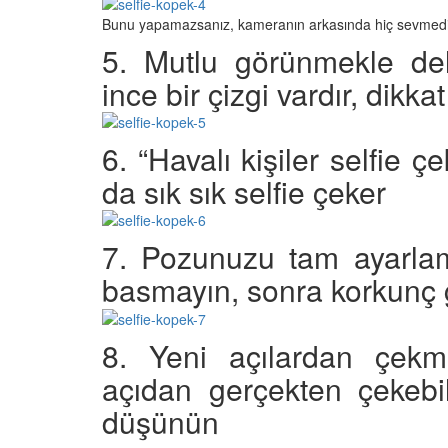
 Ayrılık Anksiyetesi:
Tedavi Yöntemleri”
, Nedenleri ve Etkili
Bunu yapamazsanız, kameranın arkasında hiç sevmediğini
19.10.2025
ları
5. Mutlu görünmekle del
25
Köpeklerde Kilo Proble
ince bir çizgi vardır, dikka
Sağlıklı Zayıflama Yö
15.10.2025
6. “Havalı kişiler selfie 
da sık sık selfie çeker
7. Pozunuzu tam ayarla
basmayın, sonra korkunç gö
8. Yeni açılardan çekm
açıdan gerçekten çekebi
düşünün