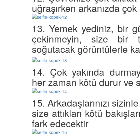
uğraşırken arkanızda çok g
13. Yemek yediniz, bir g
çekinmeyin, size bir 
soğutacak görüntülerle kar
14. Çok yakında durmayı
her zaman kötü durur ve s
15. Arkadaşlarınızı sizinl
size attıkları kötü bakışla
fark edecektir