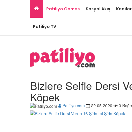
Patiliyo Games
Sosyal Akış
Kediler
Patiliyo TV
Bizlere Selfie Dersi V
Köpek
Patiliyo.com
22.05.2020
0 Beğe
Ev Ortamına ve Yaşa
Standartlarına Uygun
Kolay 14 Evcil Hayvan