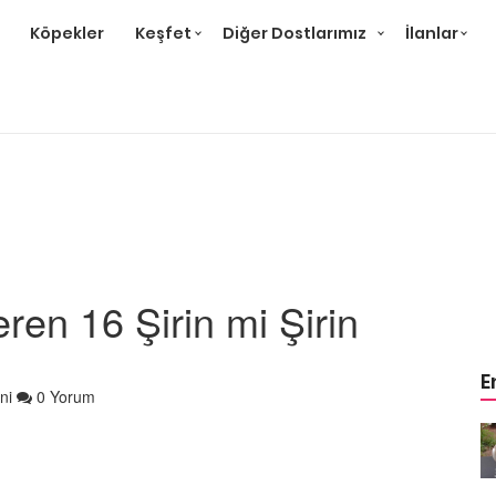
Köpekler
Keşfet
Diğer Dostlarımız
İlanlar
eren 16 Şirin mi Şirin
E
ni
0 Yorum
m
Ev Ortamına ve Yaşam
 Bakımı
Standartlarına Uygun Bakımı
Kolay 14 Evcil Hayvan