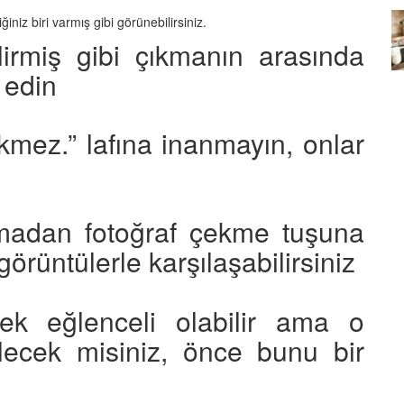
z biri varmış gibi görünebilirsiniz.
Köpeklerin mi Ağızları Daha
irmiş gibi çıkmanın arasında
Temiz, İnsanların mı? Bilim Ne
mleri:
Diyor?
t edin
ntemleri
05.10.2025
çekmez.” lafına inanmayın, onlar
madan fotoğraf çekme tuşuna
rüntülerle karşılaşabilirsiniz
ek eğlenceli olabilir ama o
lecek misiniz, önce bunu bir