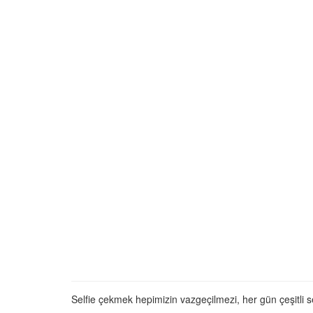
01.01.2025
Köpeklerle İlgili Ünlü 
Atasözleri
03.04.2024
İzmir’deki Hayvan Barı
22.05.2020
Ankara’daki Hayvan Ba
22.05.2020
Köpeğim Su İçmiyor, K
Su İçmeme Sebepleri
22.05.2020
Selfie çekmek hepimizin vazgeçilmezi, her gün çeşitli se