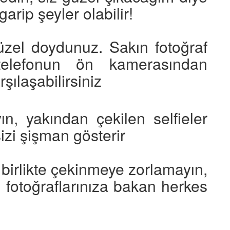
arip şeyler olabilir!
üzel doydunuz. Sakın fotoğraf
telefonun ön kamerasından
şılaşabilirsiniz
n, yakından çekilen selfieler
izi şişman gösterir
e birlikte çekinmeye zorlamayın,
rı fotoğraflarınıza bakan herkes