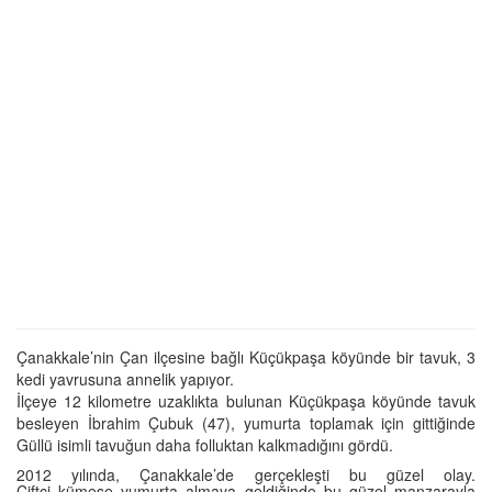
Çanakkale’nin Çan ilçesine bağlı Küçükpaşa köyünde bir tavuk, 3
kedi yavrusuna annelik yapıyor.
İlçeye 12 kilometre uzaklıkta bulunan Küçükpaşa köyünde tavuk
besleyen İbrahim Çubuk (47), yumurta toplamak için gittiğinde
Güllü isimli tavuğun daha folluktan kalkmadığını gördü.
2012 yılında, Çanakkale’de gerçekleşti bu güzel olay.
Çiftçi kümese yumurta almaya geldiğinde bu güzel manzarayla