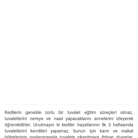
Kedilerin genelde zorlu bir tuvalet eğitim süreçleri olmaz,
tuvaletlerini nereye ve nasıl yapacaklarını annelerini izleyerek
öğrenebilirler. Unutmayın ki kediler hayatlarının ilk 3 haftasında
tuvaletlerini kendileri yapamaz, bunun için karın ve makat
bölgelerinin ovalanmasıyla tuvalete çıkarılmaya ihtiyaç duyarlar,