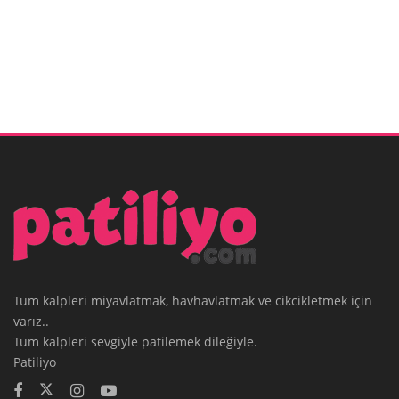
Tüm kalpleri miyavlatmak, havhavlatmak ve cikcikletmek için
varız..
Tüm kalpleri sevgiyle patilemek dileğiyle.
Patiliyo