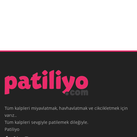
Tüm kalpleri miyavlatmak, havhavlatmak ve cikcikletmek için
varız..
Tüm kalpleri sevgiyle patilemek dileğiyle.
Patiliyo