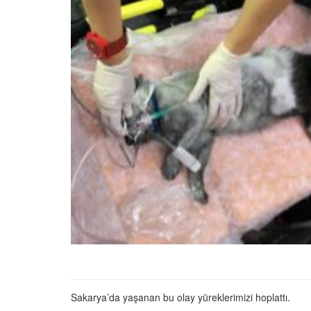
Tüm İnsanların Ders Ç
Gereken 26 Hayvanse
22.05.2020
Anne Kedi Yavrusunu
Reddeder ve Terk Ede
22.05.2020
Evde Beslenebilecek En
Küçük Kedi Cinsi
22.05.2020
Yavru Kedilerde Pire N
Temizlenir?
22.05.2020
Sakarya’da yaşanan bu olay yüreklerimizi hoplattı.