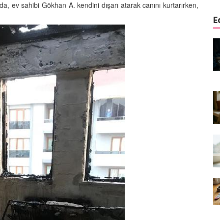
a, ev sahibi Gökhan A. kendini dışarı atarak canını kurtarırken,
E
edinizle
Sarman Kediler Neden
Yaratıcı
“Yaramaz”? Kısa Bir Blog
25.09.2025
Kediler Neden Dört Ayak
 Mama mı,
Üzerine Düşer? Evrimsel
ı ve
Adaptasyon
22.09.2025
Kedilerin Bıyıkları Neden Bu
rde Ayrılık
Kadar Önemli? Evrimsel İşlevleri
temleri
22.09.2025
Kışın Tekir Kedi Bakımı: Soğuk
en
Havada Kediniz İçin 13 Önemli
rimsel Bir
İpucu
19.09.2025