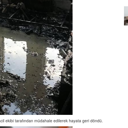
Özel Bir Bağ: Tekir Kedilerle
emez"?
Kurulan Derin Dostlukların
el
Psikolojisi
15.09.2025
cil ekibi tarafından müdahale edilerek hayata geri döndü.