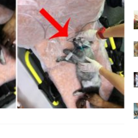
ıkarması
Tüm İnsanların Ders Çıkarması
ver Söz
Gereken 26 Hayvansever Söz
22.05.2020
 Neden
Anne Kedi Yavrusunu Neden
r?
Reddeder ve Terk Eder?
22.05.2020
 Tatlı 21
Evde Beslenebilecek En Tatlı 21
Küçük Kedi Cinsi
22.05.2020
asıl
Yavru Kedilerde Pire Nasıl
Temizlenir?
22.05.2020