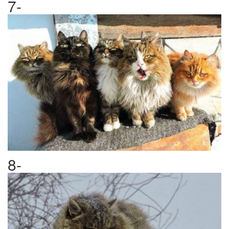
7-
8-