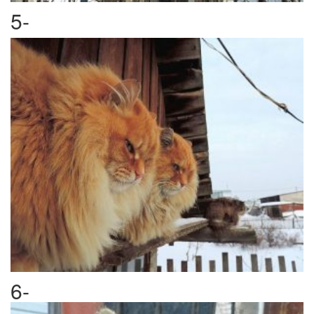
5-
6-