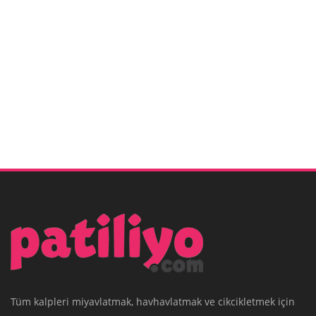
Tüm kalpleri miyavlatmak, havhavlatmak ve cikcikletmek için