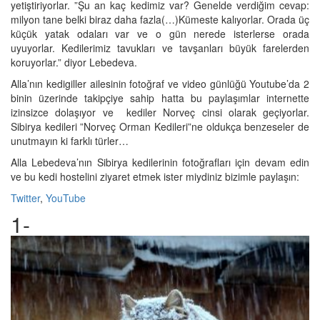
yetiştiriyorlar. ”Şu an kaç kedimiz var? Genelde verdiğim cevap:
milyon tane belki biraz daha fazla(…)Kümeste kalıyorlar. Orada üç
küçük yatak odaları var ve o gün nerede isterlerse orada
uyuyorlar. Kedilerimiz tavukları ve tavşanları büyük farelerden
koruyorlar.” diyor Lebedeva.
Alla’nın kedigiller ailesinin fotoğraf ve video günlüğü Youtube’da 2
binin üzerinde takipçiye sahip hatta bu paylaşımlar internette
izinsizce dolaşıyor ve kediler Norveç cinsi olarak geçiyorlar.
Sibirya kedileri ”Norveç Orman Kedileri”ne oldukça benzeseler de
unutmayın ki farklı türler…
Alla Lebedeva’nın Sibirya kedilerinin fotoğrafları için devam edin
ve bu kedi hostelini ziyaret etmek ister miydiniz bizimle paylaşın:
Twitter
,
YouTube
1-