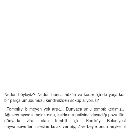
Neden böyleyiz? Neden bunca hüzün ve keder içinde yaşarken
bir parça umudumuzu kendimizden söküp alıyoruz?
Tombili’yi bilmeyen yok artık… Dünyaca ünlü tombik kedimiz…
Ağustos ayında melek olan, kaldırıma patisine dayadığı pozu tüm
dünyada viral olan tombili için Kadıköy Belediyesi
hayvanseverlerin sesine kulak vermiş, Ziverbey’e onun heykelini