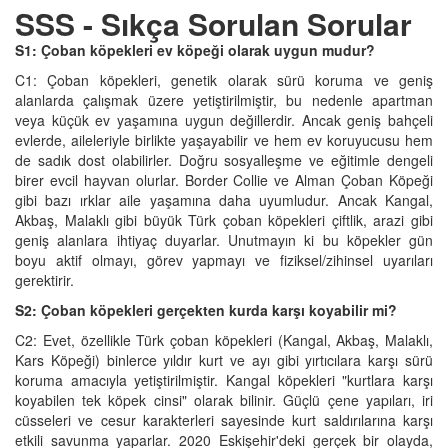
SSS - Sıkça Sorulan Sorular
S1: Çoban köpekleri ev köpeği olarak uygun mudur?
C1: Çoban köpekleri, genetik olarak sürü koruma ve geniş
alanlarda çalışmak üzere yetiştirilmiştir, bu nedenle apartman
veya küçük ev yaşamına uygun değillerdir. Ancak geniş bahçeli
evlerde, aileleriyle birlikte yaşayabilir ve hem ev koruyucusu hem
de sadık dost olabilirler. Doğru sosyalleşme ve eğitimle dengeli
birer evcil hayvan olurlar. Border Collie ve Alman Çoban Köpeği
gibi bazı ırklar aile yaşamına daha uyumludur. Ancak Kangal,
Akbaş, Malaklı gibi büyük Türk çoban köpekleri çiftlik, arazi gibi
geniş alanlara ihtiyaç duyarlar. Unutmayın ki bu köpekler gün
boyu aktif olmayı, görev yapmayı ve fiziksel/zihinsel uyarıları
gerektirir.
S2: Çoban köpekleri gerçekten kurda karşı koyabilir mi?
C2: Evet, özellikle Türk çoban köpekleri (Kangal, Akbaş, Malaklı,
Kars Köpeği) binlerce yıldır kurt ve ayı gibi yırtıcılara karşı sürü
koruma amacıyla yetiştirilmiştir. Kangal köpekleri "kurtlara karşı
koyabilen tek köpek cinsi" olarak bilinir. Güçlü çene yapıları, iri
cüsseleri ve cesur karakterleri sayesinde kurt saldırılarına karşı
etkili savunma yaparlar. 2020 Eskişehir'deki gerçek bir olayda,