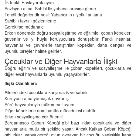
İlk tepki: Havlayarak uyarı
Pozisyon alma: Sahibi ile yabancı arasına girme
Tehdit değerlendirmesi: Yabancının niyetini anlama
Sahibin tavrını gözlemleme
Gerekirse müdahale
Erken dönemde doğru sosyalleştirme ve eğitimle, çoban köpekleri
güvenilir ve iyi huylu koruyuculara dönüşebilir. Farklı insanlar,
hayvanlar ve çevrelerle tanıştırılan köpekler, daha dengeli ve
uyumlu bireyler haline gelirler.
Çocuklar ve Diğer Hayvanlarla İlişki
Doğru eğitim ve sosyalleşme ile çoban köpekleri, çocuklarla ve
diğer evcil hayvanlarla uyumlu yaşayabilirler.
İlişki Özellikleri:
Ailelerindeki çocuklara karşı nazik ve sabırlı
Koruyucu ama yumuşak davranış
Sürü hayvanlarıyla mükemmel uyum
Diğer köpeklerle dominantlık mücadelesi olabilir
Erken sosyalleşme çok önemli
Bergamasco Çoban Köpeği gibi bazı ırklar çocuklarla ve diğer
hayvanlarla mutlu bir şekilde yaşar. Ancak Kafkas Çoban Köpeği
gibi ırklar, yapısı gereği oyun oynayan bir çocuğu yanlışlıkla kaba