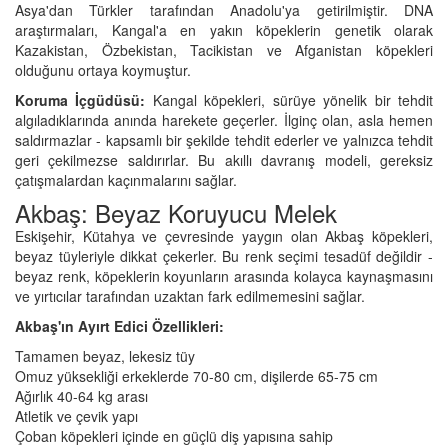
Asya'dan Türkler tarafından Anadolu'ya getirilmiştir. DNA
araştırmaları, Kangal'a en yakın köpeklerin genetik olarak
Kazakistan, Özbekistan, Tacikistan ve Afganistan köpekleri
olduğunu ortaya koymuştur.
Koruma İçgüdüsü:
Kangal köpekleri, sürüye yönelik bir tehdit
algıladıklarında anında harekete geçerler. İlginç olan, asla hemen
saldırmazlar - kapsamlı bir şekilde tehdit ederler ve yalnızca tehdit
geri çekilmezse saldırırlar. Bu akıllı davranış modeli, gereksiz
çatışmalardan kaçınmalarını sağlar.
Akbaş: Beyaz Koruyucu Melek
Eskişehir, Kütahya ve çevresinde yaygın olan Akbaş köpekleri,
beyaz tüyleriyle dikkat çekerler. Bu renk seçimi tesadüf değildir -
beyaz renk, köpeklerin koyunların arasında kolayca kaynaşmasını
ve yırtıcılar tarafından uzaktan fark edilmemesini sağlar.
Akbaş'ın Ayırt Edici Özellikleri:
Tamamen beyaz, lekesiz tüy
Omuz yüksekliği erkeklerde 70-80 cm, dişilerde 65-75 cm
Ağırlık 40-64 kg arası
Atletik ve çevik yapı
Çoban köpekleri içinde en güçlü diş yapısına sahip