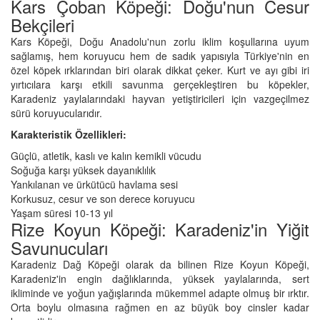
Kars Çoban Köpeği: Doğu'nun Cesur
Bekçileri
Kars Köpeği, Doğu Anadolu'nun zorlu iklim koşullarına uyum
sağlamış, hem koruyucu hem de sadık yapısıyla Türkiye'nin en
özel köpek ırklarından biri olarak dikkat çeker. Kurt ve ayı gibi iri
yırtıcılara karşı etkili savunma gerçekleştiren bu köpekler,
Karadeniz yaylalarındaki hayvan yetiştiricileri için vazgeçilmez
sürü koruyucularıdır.
Karakteristik Özellikleri:
Güçlü, atletik, kaslı ve kalın kemikli vücudu
Soğuğa karşı yüksek dayanıklılık
Yankılanan ve ürkütücü havlama sesi
Korkusuz, cesur ve son derece koruyucu
Yaşam süresi 10-13 yıl
Rize Koyun Köpeği: Karadeniz'in Yiğit
Savunucuları
Karadeniz Dağ Köpeği olarak da bilinen Rize Koyun Köpeği,
Karadeniz'in engin dağlıklarında, yüksek yaylalarında, sert
ikliminde ve yoğun yağışlarında mükemmel adapte olmuş bir ırktır.
Orta boylu olmasına rağmen en az büyük boy cinsler kadar