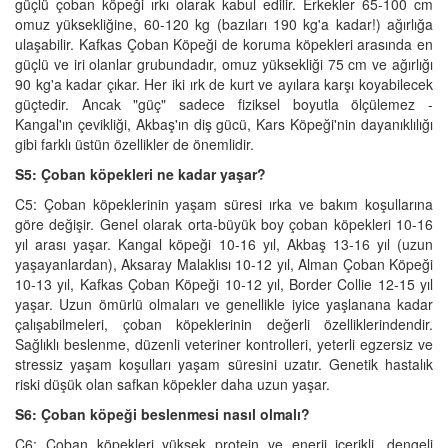
güçlü çoban köpeği ırkı olarak kabul edilir. Erkekler 65-100 cm
omuz yüksekliğine, 60-120 kg (bazıları 190 kg'a kadar!) ağırlığa
ulaşabilir. Kafkas Çoban Köpeği de koruma köpekleri arasında en
güçlü ve iri olanlar grubundadır, omuz yüksekliği 75 cm ve ağırlığı
90 kg'a kadar çıkar. Her iki ırk de kurt ve ayılara karşı koyabilecek
güçtedir. Ancak "güç" sadece fiziksel boyutla ölçülemez -
Kangal'ın çevikliği, Akbaş'ın diş gücü, Kars Köpeği'nin dayanıklılığı
gibi farklı üstün özellikler de önemlidir.
S5: Çoban köpekleri ne kadar yaşar?
C5: Çoban köpeklerinin yaşam süresi ırka ve bakım koşullarına
göre değişir. Genel olarak orta-büyük boy çoban köpekleri 10-16
yıl arası yaşar. Kangal köpeği 10-16 yıl, Akbaş 13-16 yıl (uzun
yaşayanlardan), Aksaray Malaklısı 10-12 yıl, Alman Çoban Köpeği
10-13 yıl, Kafkas Çoban Köpeği 10-12 yıl, Border Collie 12-15 yıl
yaşar. Uzun ömürlü olmaları ve genellikle iyice yaşlanana kadar
çalışabilmeleri, çoban köpeklerinin değerli özelliklerindendir.
Sağlıklı beslenme, düzenli veteriner kontrolleri, yeterli egzersiz ve
stressiz yaşam koşulları yaşam süresini uzatır. Genetik hastalık
riski düşük olan safkan köpekler daha uzun yaşar.
S6: Çoban köpeği beslenmesi nasıl olmalı?
C6: Çoban köpekleri yüksek protein ve enerji içerikli, dengeli