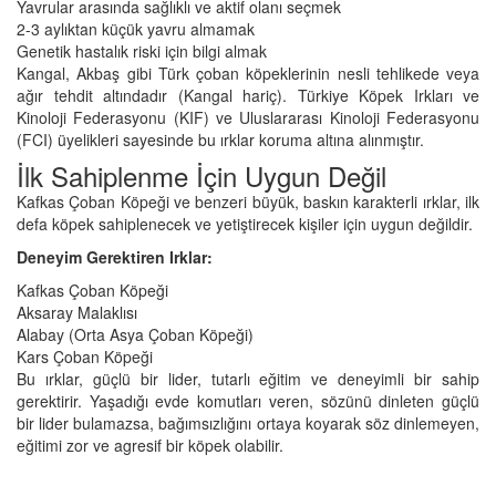
Yavrular arasında sağlıklı ve aktif olanı seçmek
2-3 aylıktan küçük yavru almamak
Genetik hastalık riski için bilgi almak
Kangal, Akbaş gibi Türk çoban köpeklerinin nesli tehlikede veya
ağır tehdit altındadır (Kangal hariç). Türkiye Köpek Irkları ve
Kinoloji Federasyonu (KIF) ve Uluslararası Kinoloji Federasyonu
(FCI) üyelikleri sayesinde bu ırklar koruma altına alınmıştır.
İlk Sahiplenme İçin Uygun Değil
Kafkas Çoban Köpeği ve benzeri büyük, baskın karakterli ırklar, ilk
defa köpek sahiplenecek ve yetiştirecek kişiler için uygun değildir.
Deneyim Gerektiren Irklar:
Kafkas Çoban Köpeği
Aksaray Malaklısı
Alabay (Orta Asya Çoban Köpeği)
Kars Çoban Köpeği
Bu ırklar, güçlü bir lider, tutarlı eğitim ve deneyimli bir sahip
gerektirir. Yaşadığı evde komutları veren, sözünü dinleten güçlü
bir lider bulamazsa, bağımsızlığını ortaya koyarak söz dinlemeyen,
eğitimi zor ve agresif bir köpek olabilir.