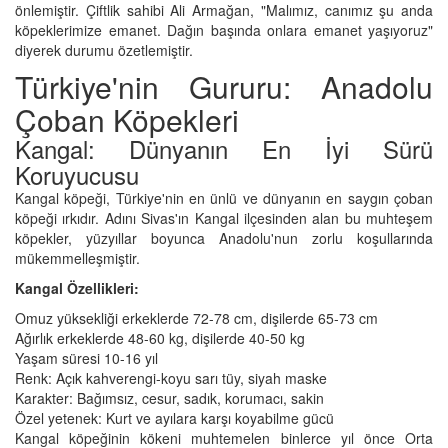
önlemiştir. Çiftlik sahibi Ali Armağan, "Malımız, canımız şu anda
köpeklerimize emanet. Dağın başında onlara emanet yaşıyoruz"
diyerek durumu özetlemiştir.
Türkiye'nin Gururu: Anadolu
Çoban Köpekleri
Kangal: Dünyanın En İyi Sürü
Koruyucusu
Kangal köpeği, Türkiye'nin en ünlü ve dünyanın en saygın çoban
köpeği ırkıdır. Adını Sivas'ın Kangal ilçesinden alan bu muhteşem
köpekler, yüzyıllar boyunca Anadolu'nun zorlu koşullarında
mükemmelleşmiştir.
Kangal Özellikleri:
Omuz yüksekliği erkeklerde 72-78 cm, dişilerde 65-73 cm
Ağırlık erkeklerde 48-60 kg, dişilerde 40-50 kg
Yaşam süresi 10-16 yıl
Renk: Açık kahverengi-koyu sarı tüy, siyah maske
Karakter: Bağımsız, cesur, sadık, korumacı, sakin
Özel yetenek: Kurt ve ayılara karşı koyabilme gücü
Kangal köpeğinin kökeni muhtemelen binlerce yıl önce Orta