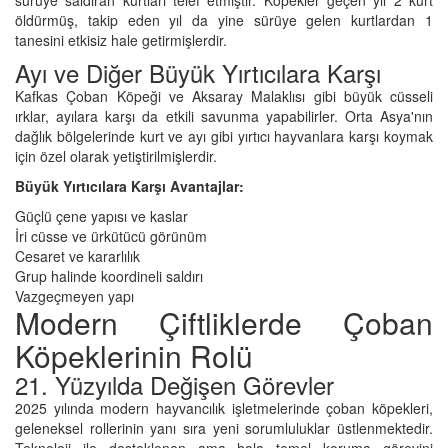
öldürmüş, takip eden yıl da yine sürüye gelen kurtlardan 1
tanesini etkisiz hale getirmişlerdir.
Ayı ve Diğer Büyük Yırtıcılara Karşı
Kafkas Çoban Köpeği ve Aksaray Malaklısı gibi büyük cüsseli
ırklar, ayılara karşı da etkili savunma yapabilirler. Orta Asya'nın
dağlık bölgelerinde kurt ve ayı gibi yırtıcı hayvanlara karşı koymak
için özel olarak yetiştirilmişlerdir.
Büyük Yırtıcılara Karşı Avantajlar:
Güçlü çene yapısı ve kaslar
İri cüsse ve ürkütücü görünüm
Cesaret ve kararlılık
Grup halinde koordineli saldırı
Vazgeçmeyen yapı
Modern Çiftliklerde Çoban
Köpeklerinin Rolü
21. Yüzyılda Değişen Görevler
2025 yılında modern hayvancılık işletmelerinde çoban köpekleri,
geleneksel rollerinin yanı sıra yeni sorumluluklar üstlenmektedir.
Teknoloji ile desteklenen ama hala temel koruma görevini