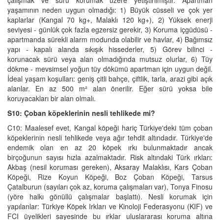
yaşamının neden uygun olmadığı: 1) Büyük cüsseli ve çok yer
kaplarlar (Kangal 70 kg+, Malaklı 120 kg+), 2) Yüksek enerji
seviyesi - günlük çok fazla egzersiz gerekir, 3) Koruma içgüdüsü -
apartmanda sürekli alarm modunda olabilir ve havlar, 4) Bağımsız
yapı - kapalı alanda sıkışık hissederler, 5) Görev bilinci -
korunacak sürü veya alan olmadığında mutsuz olurlar, 6) Tüy
dökme - mevsimsel yoğun tüy dökümü apartman için uygun değil.
İdeal yaşam koşulları: geniş çitli bahçe, çiftlik, tarla, arazi gibi açık
alanlar. En az 500 m² alan önerilir. Eğer sürü yoksa bile
koruyacakları bir alan olmalı.
S10: Çoban köpeklerinin nesli tehlikede mi?
C10: Maalesef evet, Kangal köpeği hariç Türkiye'deki tüm çoban
köpeklerinin nesli tehlikede veya ağır tehdit altındadır. Türkiye'de
endemik olan en az 20 köpek ırkı bulunmaktadır ancak
birçoğunun sayısı hızla azalmaktadır. Risk altındaki Türk ırkları:
Akbaş (nesil koruması gereken), Aksaray Malaklısı, Kars Çoban
Köpeği, Rize Koyun Köpeği, Boz Çoban Köpeği, Tarsus
Çatalburun (sayıları çok az, koruma çalışmaları var), Tonya Finosu
(yöre halkı gönüllü çalışmalar başlattı). Nesli korumak için
yapılanlar: Türkiye Köpek Irkları ve Kinoloji Federasyonu (KIF) ve
FCI üyelikleri sayesinde bu ırklar uluslararası koruma altına