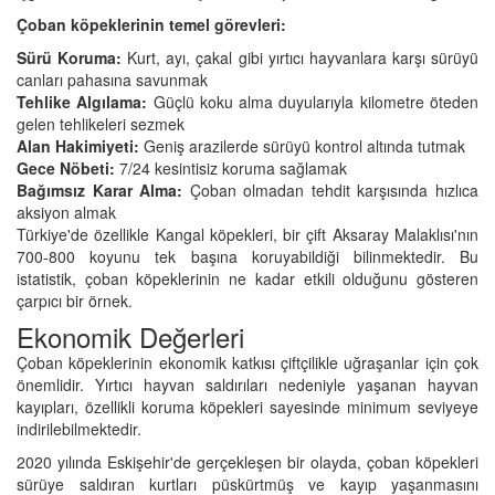
Çoban köpeklerinin temel görevleri:
Sürü Koruma:
Kurt, ayı, çakal gibi yırtıcı hayvanlara karşı sürüyü
canları pahasına savunmak
Tehlike Algılama:
Güçlü koku alma duyularıyla kilometre öteden
gelen tehlikeleri sezmek
Alan Hakimiyeti:
Geniş arazilerde sürüyü kontrol altında tutmak
Gece Nöbeti:
7/24 kesintisiz koruma sağlamak
Bağımsız Karar Alma:
Çoban olmadan tehdit karşısında hızlıca
aksiyon almak
Türkiye'de özellikle Kangal köpekleri, bir çift Aksaray Malaklısı'nın
700-800 koyunu tek başına koruyabildiği bilinmektedir. Bu
istatistik, çoban köpeklerinin ne kadar etkili olduğunu gösteren
çarpıcı bir örnek.
Ekonomik Değerleri
Çoban köpeklerinin ekonomik katkısı çiftçilikle uğraşanlar için çok
önemlidir. Yırtıcı hayvan saldırıları nedeniyle yaşanan hayvan
kayıpları, özellikli koruma köpekleri sayesinde minimum seviyeye
indirilebilmektedir.
2020 yılında Eskişehir'de gerçekleşen bir olayda, çoban köpekleri
sürüye saldıran kurtları püskürtmüş ve kayıp yaşanmasını