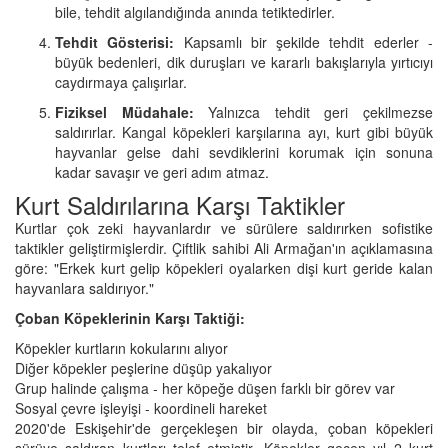
bile, tehdit algılandığında anında tetiktedirler.
Tehdit Gösterisi:
Kapsamlı bir şekilde tehdit ederler -
büyük bedenleri, dik duruşları ve kararlı bakışlarıyla yırtıcıyı
caydırmaya çalışırlar.
Fiziksel Müdahale:
Yalnızca tehdit geri çekilmezse
saldırırlar. Kangal köpekleri karşılarına ayı, kurt gibi büyük
hayvanlar gelse dahi sevdiklerini korumak için sonuna
kadar savaşır ve geri adım atmaz.
Kurt Saldırılarına Karşı Taktikler
Kurtlar çok zeki hayvanlardır ve sürülere saldırırken sofistike
taktikler geliştirmişlerdir. Çiftlik sahibi Ali Armağan'ın açıklamasına
göre: "Erkek kurt gelip köpekleri oyalarken dişi kurt geride kalan
hayvanlara saldırıyor."
Çoban Köpeklerinin Karşı Taktiği:
Köpekler kurtların kokularını alıyor
Diğer köpekler peşlerine düşüp yakalıyor
Grup halinde çalışma - her köpeğe düşen farklı bir görev var
Sosyal çevre işleyişi - koordineli hareket
2020'de Eskişehir'de gerçekleşen bir olayda, çoban köpekleri
sürüye saldıran kurtları telef etmiştir. Köpekler geçen yıl 2 kurt