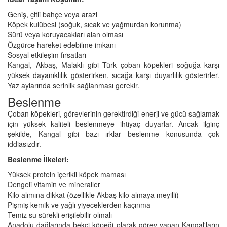
Geniş, çitli bahçe veya arazi
Köpek kulübesi (soğuk, sıcak ve yağmurdan korunma)
Sürü veya koruyacakları alan olması
Özgürce hareket edebilme imkanı
Sosyal etkileşim fırsatları
Kangal, Akbaş, Malaklı gibi Türk çoban köpekleri soğuğa karşı
yüksek dayanıklılık gösterirken, sıcağa karşı duyarlılık gösterirler.
Yaz aylarında serinlik sağlanması gerekir.
Beslenme
Çoban köpekleri, görevlerinin gerektirdiği enerji ve gücü sağlamak
için yüksek kaliteli beslenmeye ihtiyaç duyarlar. Ancak ilginç
şekilde, Kangal gibi bazı ırklar beslenme konusunda çok
iddiasızdır.
Beslenme İlkeleri:
Yüksek protein içerikli köpek maması
Dengeli vitamin ve mineraller
Kilo alımına dikkat (özellikle Akbaş kilo almaya meyilli)
Pişmiş kemik ve yağlı yiyeceklerden kaçınma
Temiz su sürekli erişilebilir olmalı
Anadolu dağlarında bekçi köpeği olarak görev yapan Kangal'ların