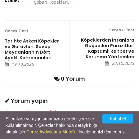
Etiket
Çoban Köpekleri.
Sonraki Post
Önceki Post
Köpeklerden İnsanlara
Tarihte Askeri Köpekler
Geçebilen Parazitler:
ve Görevleri: Savaş
Kapsamlı Rehber ve
Meydanlarının Dört
Korunma Yöntemleri
Ayaklı Kahramanları
23.10.2025
19.10.2025
0 Yorum
Yorum yapın
Yorum yapabilmek için lütfen giriş yapınız.
Sitemizde ve uygulamamızda gerekli çerezler
Kabul Et
kullanılmaktadır. Çerezler hakkında detaylı bilgi
almak için
Çerez Aydınlatma Metni’ni
incelemenizi rica ederiz.