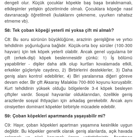
dengeli olur. Küçük çocuklar köpekle baş başa bırakılmamalı,
etkileşimler yetişkin gözetiminde olmalı. Çocuklara köpeğe nasıl
davranacağı öğretilmeli (kulaklarını çekmeme, uyurken rahatsız
etmeme vb).
S8: Tek çoban köpeği yeterli mi yoksa çift mi almalı?
C8: Bu soru sürünün büyüklüğüne, arazinin genişliğine ve yırtıcı
tehdidinin yoğunluğuna bağlıdır. Küçük-orta boy sürüler (100-300
hayvan) için tek köpek yeterli olabilir. Ancak genel uygulama bir
çift (erkek-dişi) köpek beslenmesidir çünkü: 1) İş bölümü
yapabilirler - dişiler daha atik olup kurtları kovalamada etkili,
erkekler güçleriyle caydırıcı, 2) Birbirlerini desteklerler, 3) Daha
geniş alanı kontrol edebilirler, 4) Biri yaralanırsa diğeri göreve
devam eder. Bir çift Aksaray Malaklısı 700-800 koyunu koruyabilir.
Kurt tehdidinin yüksek olduğu bölgelerde 3-4 köpek besleyen
çiftçiler vardır. Sosyal hayvanlar olduklarından, özellikle geniş
arazilerde sosyal ihtiyaçları için arkadaş gerekebilir. Ancak aynı
cinsiyetten dominant köpekler birbiriyle mücadele edebilir.
S9: Çoban köpekleri apartmanda yaşayabilir mi?
C9: Hayır, çoban köpekleri apartman yaşamına kesinlikle uygun
değildir. Bu köpekler genetik olarak geniş alanlarda, açık havada
çalışmak ve sürü korumak üzere yetiştirilmiştir. Apartman