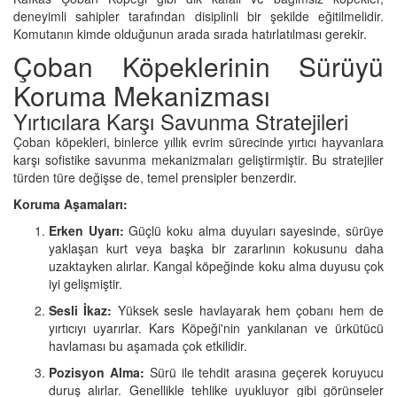
deneyimli sahipler tarafından disiplinli bir şekilde eğitilmelidir.
Komutanın kimde olduğunun arada sırada hatırlatılması gerekir.
Çoban Köpeklerinin Sürüyü
Koruma Mekanizması
Yırtıcılara Karşı Savunma Stratejileri
Çoban köpekleri, binlerce yıllık evrim sürecinde yırtıcı hayvanlara
karşı sofistike savunma mekanizmaları geliştirmiştir. Bu stratejiler
türden türe değişse de, temel prensipler benzerdir.
Koruma Aşamaları:
Erken Uyarı:
Güçlü koku alma duyuları sayesinde, sürüye
yaklaşan kurt veya başka bir zararlının kokusunu daha
uzaktayken alırlar. Kangal köpeğinde koku alma duyusu çok
iyi gelişmiştir.
Sesli İkaz:
Yüksek sesle havlayarak hem çobanı hem de
yırtıcıyı uyarırlar. Kars Köpeği'nin yankılanan ve ürkütücü
havlaması bu aşamada çok etkilidir.
Pozisyon Alma:
Sürü ile tehdit arasına geçerek koruyucu
duruş alırlar. Genellikle tehlike uyukluyor gibi görünseler