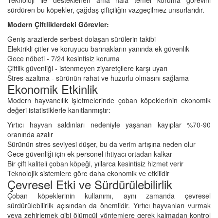
sürdüren bu köpekler, çağdaş çiftçiliğin vazgeçilmez unsurlarıdır.
Modern Çiftliklerdeki Görevler:
Geniş arazilerde serbest dolaşan sürülerin takibi
Elektrikli çitler ve koruyucu barınakların yanında ek güvenlik
Gece nöbeti - 7/24 kesintisiz koruma
Çiftlik güvenliği - istenmeyen ziyaretçilere karşı uyarı
Stres azaltma - sürünün rahat ve huzurlu olmasını sağlama
Ekonomik Etkinlik
Modern hayvancılık işletmelerinde çoban köpeklerinin ekonomik
değeri istatistiklerle kanıtlanmıştır:
Yırtıcı hayvan saldırıları nedeniyle yaşanan kayıplar %70-90
oranında azalır
Sürünün stres seviyesi düşer, bu da verim artışına neden olur
Gece güvenliği için ek personel ihtiyacı ortadan kalkar
Bir çift kaliteli çoban köpeği, yıllarca kesintisiz hizmet verir
Teknolojik sistemlere göre daha ekonomik ve etkilidir
Çevresel Etki ve Sürdürülebilirlik
Çoban köpeklerinin kullanımı, aynı zamanda çevresel
sürdürülebilirlik açısından da önemlidir. Yırtıcı hayvanları vurmak
veya zehirlemek gibi ölümcül yöntemlere gerek kalmadan kontrol