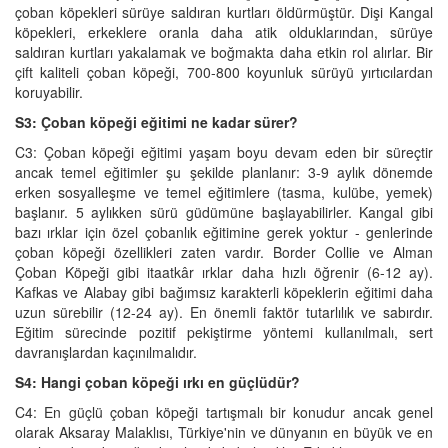
çoban köpekleri sürüye saldıran kurtları öldürmüştür. Dişi Kangal
köpekleri, erkeklere oranla daha atik olduklarından, sürüye
saldıran kurtları yakalamak ve boğmakta daha etkin rol alırlar. Bir
çift kaliteli çoban köpeği, 700-800 koyunluk sürüyü yırtıcılardan
koruyabilir.
S3: Çoban köpeği eğitimi ne kadar sürer?
C3: Çoban köpeği eğitimi yaşam boyu devam eden bir süreçtir
ancak temel eğitimler şu şekilde planlanır: 3-9 aylık dönemde
erken sosyalleşme ve temel eğitimlere (tasma, kulübe, yemek)
başlanır. 5 aylıkken sürü güdümüne başlayabilirler. Kangal gibi
bazı ırklar için özel çobanlık eğitimine gerek yoktur - genlerinde
çoban köpeği özellikleri zaten vardır. Border Collie ve Alman
Çoban Köpeği gibi itaatkâr ırklar daha hızlı öğrenir (6-12 ay).
Kafkas ve Alabay gibi bağımsız karakterli köpeklerin eğitimi daha
uzun sürebilir (12-24 ay). En önemli faktör tutarlılık ve sabırdır.
Eğitim sürecinde pozitif pekiştirme yöntemi kullanılmalı, sert
davranışlardan kaçınılmalıdır.
S4: Hangi çoban köpeği ırkı en güçlüdür?
C4: En güçlü çoban köpeği tartışmalı bir konudur ancak genel
olarak Aksaray Malaklısı, Türkiye'nin ve dünyanın en büyük ve en