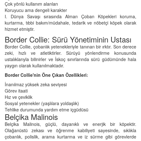
Çok yönlü kullanım alanları
Koruyucu ama dengeli karakter
I. Dünya Savaşı sırasında Alman Çoban Köpekleri koruma,
kurtarma, tıbbi bakım/müdahale, tedarik ve nöbetçi köpek olarak
hizmet etmiştir.
Border Collie: Sürü Yönetiminin Ustası
Border Collie, çobanlık yetenekleriyle tanınan bir ırktır. Son derece
zeki, hızlı ve atletiktirler. Sürüyü yönlendirme konusunda
ustalıklarıyla bilinirler ve İskoç sınırlarında sürü güdümünde hala
yaygın olarak kullanılmaktadır.
Border Collie'nin Öne Çıkan Özellikleri:
İnanılmaz yüksek zeka seviyesi
Görev itaati
Hız ve çeviklik
Sosyal yetenekler (yaşlılara yoldaşlık)
Tehlike durumunda yardım etme içgüdüsü
Belçika Malinois
Belçika Malinois, güçlü, dayanıklı ve enerjik bir köpektir.
Olağanüstü zekası ve öğrenme kabiliyeti sayesinde, sıklıkla
çobanlık, polislik, arama kurtarma ve iz sürme gibi görevlerde