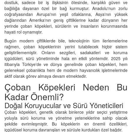
dostluk, sadece bir iş ilişkisinin ötesinde, karşılıklı güven ve
bağlılığa dayanan özel bir bağ kurmuştur. Anadolu'nun zorlu
coğrafyasından Avrupa'nın yeşil otlaklarına, Asya'nın yüksek
dağlarından Amerika'nın geniş çiftliklerine kadar dünyanın her
yerinde çoban köpekleri, sürülerin ve insanların korunmasında
hayati rol oynamıştır.
Bugün modern çiftliklerde bile, teknolojinin tüm ilerlemelerine
rağmen, çoban köpeklerinin yerini tutabilecek hiçbir sistem
geliştirilememiştir. Onların sezgileri, sadakatleri ve koruma
içgüdüleri, sürü yönetiminde hala en etkili yöntemdir. 2025 yılı
itibarıyla Türkiye'de ve dünya genelinde çoban köpekleri, hem
geleneksel çobanlıkta hem de modern hayvancılık işletmelerinde
aktif olarak görev almaya devam etmektedir.
Çoban Köpekleri Neden Bu
Kadar Önemli?
Doğal Koruyucular ve Sürü Yöneticileri
Çoban köpekleri, genetik olarak binlerce yıldır seçici yetiştirme
yoluyla sürü koruma ve yönetme yeteneklerine sahip olacak
şekilde evrimleşmiştir. Bu köpeklerin en önemli özellikleri,
içgüdüsel koruma davranışları ve sürüyle kurdukları özel bağdır.