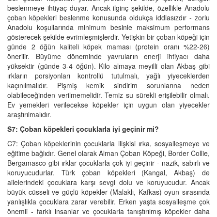
beslenmeye ihtiyaç duyar. Ancak ilginç şekilde, özellikle Anadolu
çoban köpekleri beslenme konusunda oldukça iddiasızdır - zorlu
Anadolu koşullarında minimum besinle maksimum performans
gösterecek şekilde evrimleşmişlerdir. Yetişkin bir çoban köpeği için
günde 2 öğün kaliteli köpek maması (protein oranı %22-26)
önerilir. Büyüme döneminde yavruların enerji ihtiyacı daha
yüksektir (günde 3-4 öğün). Kilo almaya meyilli olan Akbaş gibi
ırkların porsiyonları kontrollü tutulmalı, yağlı yiyeceklerden
kaçınılmalıdır. Pişmiş kemik sindirim sorunlarına neden
olabileceğinden verilmemelidir. Temiz su sürekli erişilebilir olmalı.
Ev yemekleri verilecekse köpekler için uygun olan yiyecekler
araştırılmalıdır.
S7: Çoban köpekleri çocuklarla iyi geçinir mi?
C7: Çoban köpeklerinin çocuklarla ilişkisi ırka, sosyalleşmeye ve
eğitime bağlıdır. Genel olarak Alman Çoban Köpeği, Border Collie,
Bergamasco gibi ırklar çocuklarla çok iyi geçinir - nazik, sabırlı ve
koruyucudurlar. Türk çoban köpekleri (Kangal, Akbaş) de
ailelerindeki çocuklara karşı sevgi dolu ve koruyucudur. Ancak
büyük cüsseli ve güçlü köpekler (Malaklı, Kafkas) oyun sırasında
yanlışlıkla çocuklara zarar verebilir. Erken yaşta sosyalleşme çok
önemli - farklı insanlar ve çocuklarla tanıştırılmış köpekler daha