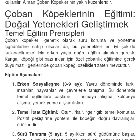
kullanılır. Alman Çoban Köpeklerinin yakın kuzenleridir.
Çoban Köpeklerinin Eğitimi:
Doğal Yetenekleri Geliştirmek
Temel Eğitim Prensipleri
Çoban köpekleri, genetik olarak sürü koruma ve yönetme
içgüdülerine sahip olsalar da, bu yetenekleri en iyi şekilde
kullanabilmeleri için erken yaşta doğru eğitim almaları gerekir.
Kangal köpeği gibi bazı ırklar için özel çobanlık eğitimine gerek
duyulmaz - genlerinde çoban köpeği özellikleri zaten mevcuttur.
Eğitim Aşamaları:
Erken Sosyalleşme (3-9 ay):
Yavru döneminde farklı
insanlar, hayvanlar ve çevrelerle tanışma. Bu dönemde
temel eğitimlere başlanır - tasmaya alışma, kulübeye
alışma, yemek yeme alışkanlıkları.
Temel İtaat Eğitimi:
"Otur", "kal", "gel" gibi temel komutlar.
Pozitif pekiştirme yöntemi ile köpeğin doğru davranışları
ödüllendirilir.
Sürü Tanıtımı (5 ay):
5 aylıkken sürü güdümüne başlar.
Sürü ile birlikte yetişen çoban köpekleri, sürüyü çok güzel