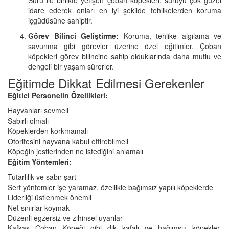
idare ederek onları en iyi şekilde tehlikelerden koruma
içgüdüsüne sahiptir.
Görev Bilinci Geliştirme:
Koruma, tehlike algılama ve
savunma gibi görevler üzerine özel eğitimler. Çoban
köpekleri görev bilincine sahip olduklarında daha mutlu ve
dengeli bir yaşam sürerler.
Eğitimde Dikkat Edilmesi Gerekenler
Eğitici Personelin Özellikleri:
Hayvanları sevmeli
Sabırlı olmalı
Köpeklerden korkmamalı
Otoritesini hayvana kabul ettirebilmeli
Köpeğin jestlerinden ne istediğini anlamalı
Eğitim Yöntemleri:
Tutarlılık ve sabır şart
Sert yöntemler işe yaramaz, özellikle bağımsız yapılı köpeklerde
Liderliği üstlenmek önemli
Net sınırlar koymak
Düzenli egzersiz ve zihinsel uyarılar
Kafkas Çoban Köpeği gibi dik kafalı ve bağımsız köpekler,