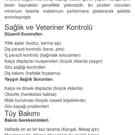
besin kaynakları genellikle yetersizdir, bu yüzden vücutları
minimum besinle maksimum performans gösterecek şekilde
evrimleşmiştir.
Sağlık ve Veteriner Kontrolü
Düzenli Kontroller:
Yıllık aşılar (kuduz, karma aşı)
Dış parazit kontrolü (kene, pire)
İç parazit kontrolü (bağırsak solucanları)
Kalça displazisi muayeneleri (büyük ırklarda yaygın)
Göz sağlığı kontrolleri
Diş bakımı (haftalık fırçalama)
Yaygın Sağlık Sorunları:
Kalça ve dirsek displazisi (büyük ırklarda)
Obezite (hareketsiz kalırsa)
Mide burulması (büyük cüsseli köpeklerde)
Göz kapağı problemleri
Tüy Bakımı
Bakım Gereksinimleri:
Haftada en az bir kez tarama (Kangal, Akbaş için)
Mevsimsel tüy dökme dönemlerinde günlük bakım