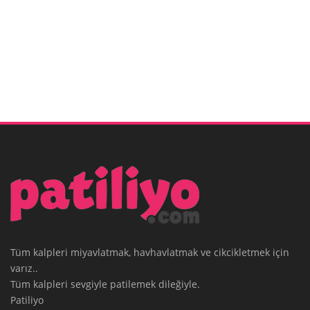
Tüm kalpleri miyavlatmak, havhavlatmak ve cikcikletmek için
varız..
Tüm kalpleri sevgiyle patilemek dileğiyle.
Patiliyo