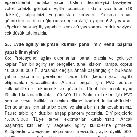
egzersizlerini mutlaka yapın. Eklem destekleyici takviyeleri
veterinerinizle görüşün. Eğitim seanslarını daha kısa tutun (10
dakika), köpeğinizi yorgunluktan koruyun. Yarışma amacı
gütmeden, sadece eğlence ve egzersiz için yapın. 6-8 yaş arası
köpekler hala agility yapabilir, ancak 9 yaş sonrası zorluk seviyesi
çok düşük tutulmalıdır.
S5: Evde agility ekipmanı kurmak pahalı mı? Kendi başıma
yapabilir miyim?
C5:
Profesyonel agility ekipmanları pahalı olabilir ve çok yer
kaplar. Tam bir agility seti (engeller, tünel, slalom, rampa, köprü)
10.000-30.000 TL arasında değişir. Ancak başlangıç için bu kadar
yatırım yapmanız gerekmez. Evde DIY (kendin yap) agility
ekipmanları yapabilirsiniz: Atlama engeli için PVC borular
kullanabilirsiniz (ekonomik ve güvenli). Tünel için çocuk oyun
tünelleri kullanabilirsiniz (100-300 TL). Slalom direkleri için PVC
borular veya trafikte kullanılan dikme konileri kullanabilirsiniz.
Denge tahtası için tahta bir panel ve altına bir silindir koyabilirsiniz.
Pause table için düz bir ahşap platform yeterlidir. DIY projelerle
1.000-3.000 TL'ye temel ekipmanlar kurabilirsiniz. Ancak
başlangıç için en iyi seçenek agility kulüplerine gitmektir.
Kulüplerde profesyonel ekipmanlar mevcuttur, aylık üyelik 500-