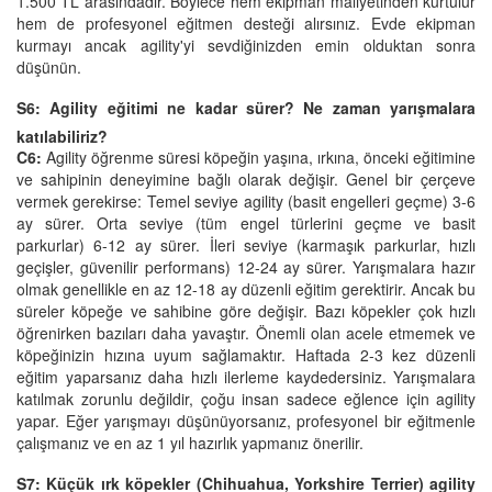
1.500 TL arasındadır. Böylece hem ekipman maliyetinden kurtulur
hem de profesyonel eğitmen desteği alırsınız. Evde ekipman
kurmayı ancak agility'yi sevdiğinizden emin olduktan sonra
düşünün.
S6: Agility eğitimi ne kadar sürer? Ne zaman yarışmalara
katılabiliriz?
C6:
Agility öğrenme süresi köpeğin yaşına, ırkına, önceki eğitimine
ve sahipinin deneyimine bağlı olarak değişir. Genel bir çerçeve
vermek gerekirse: Temel seviye agility (basit engelleri geçme) 3-6
ay sürer. Orta seviye (tüm engel türlerini geçme ve basit
parkurlar) 6-12 ay sürer. İleri seviye (karmaşık parkurlar, hızlı
geçişler, güvenilir performans) 12-24 ay sürer. Yarışmalara hazır
olmak genellikle en az 12-18 ay düzenli eğitim gerektirir. Ancak bu
süreler köpeğe ve sahibine göre değişir. Bazı köpekler çok hızlı
öğrenirken bazıları daha yavaştır. Önemli olan acele etmemek ve
köpeğinizin hızına uyum sağlamaktır. Haftada 2-3 kez düzenli
eğitim yaparsanız daha hızlı ilerleme kaydedersiniz. Yarışmalara
katılmak zorunlu değildir, çoğu insan sadece eğlence için agility
yapar. Eğer yarışmayı düşünüyorsanız, profesyonel bir eğitmenle
çalışmanız ve en az 1 yıl hazırlık yapmanız önerilir.
S7: Küçük ırk köpekler (Chihuahua, Yorkshire Terrier) agility