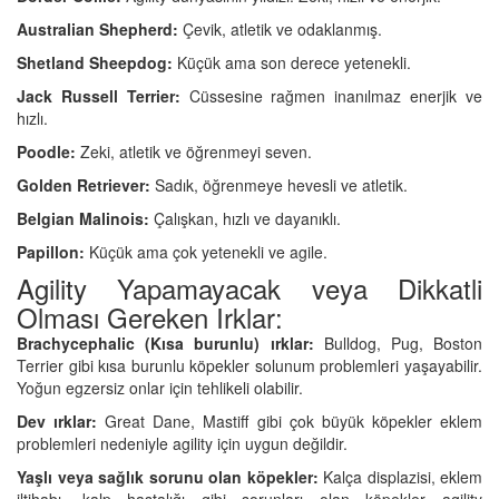
Australian Shepherd:
Çevik, atletik ve odaklanmış.
Shetland Sheepdog:
Küçük ama son derece yetenekli.
Jack Russell Terrier:
Cüssesine rağmen inanılmaz enerjik ve
hızlı.
Poodle:
Zeki, atletik ve öğrenmeyi seven.
Golden Retriever:
Sadık, öğrenmeye hevesli ve atletik.
Belgian Malinois:
Çalışkan, hızlı ve dayanıklı.
Papillon:
Küçük ama çok yetenekli ve agile.
Agility Yapamayacak veya Dikkatli
Olması Gereken Irklar:
Brachycephalic (Kısa burunlu) ırklar:
Bulldog, Pug, Boston
Terrier gibi kısa burunlu köpekler solunum problemleri yaşayabilir.
Yoğun egzersiz onlar için tehlikeli olabilir.
Dev ırklar:
Great Dane, Mastiff gibi çok büyük köpekler eklem
problemleri nedeniyle agility için uygun değildir.
Yaşlı veya sağlık sorunu olan köpekler:
Kalça displazisi, eklem
iltihabı, kalp hastalığı gibi sorunları olan köpekler agility