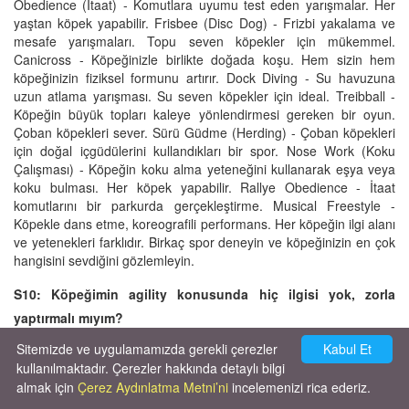
Obedience (İtaat) - Komutlara uyumu test eden yarışmalar. Her
yaştan köpek yapabilir. Frisbee (Disc Dog) - Frizbi yakalama ve
mesafe yarışmaları. Topu seven köpekler için mükemmel.
Canicross - Köpeğinizle birlikte doğada koşu. Hem sizin hem
köpeğinizin fiziksel formunu artırır. Dock Diving - Su havuzuna
uzun atlama yarışması. Su seven köpekler için ideal. Treibball -
Köpeğin büyük topları kaleye yönlendirmesi gereken bir oyun.
Çoban köpekleri sever. Sürü Güdme (Herding) - Çoban köpekleri
için doğal içgüdülerini kullandıkları bir spor. Nose Work (Koku
Çalışması) - Köpeğin koku alma yeteneğini kullanarak eşya veya
koku bulması. Her köpek yapabilir. Rallye Obedience - İtaat
komutlarını bir parkurda gerçekleştirme. Musical Freestyle -
Köpekle dans etme, koreografili performans. Her köpeğin ilgi alanı
ve yetenekleri farklıdır. Birkaç spor deneyin ve köpeğinizin en çok
hangisini sevdiğini gözlemleyin.
S10: Köpeğimin agility konusunda hiç ilgisi yok, zorla
yaptırmalı mıyım?
C10:
Kesinlikle hayır! Köpeğinizi hiçbir zaman agility veya başka
Sitemizde ve uygulamamızda gerekli çerezler
Kabul Et
bir spora zorlamayın. Agility gönüllü ve keyifli bir aktivite olmalıdır.
kullanılmaktadır. Çerezler hakkında detaylı bilgi
Eğer köpeğiniz agility'ye ilgi göstermiyorsa bunun birkaç nedeni
almak için
Çerez Aydınlatma Metni’ni
incelemenizi rica ederiz.
olabilir: Köpeğiniz yeterince sosyalleşmemiş veya yeni
ortamlardan korkuyor olabilir. Önce sosyalleşme çalışması yapın.