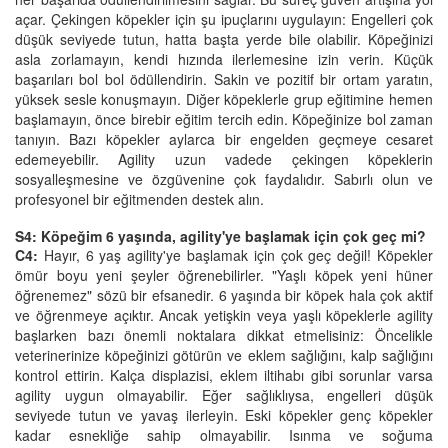
açar. Çekingen köpekler için şu ipuçlarını uygulayın: Engelleri çok
düşük seviyede tutun, hatta başta yerde bile olabilir. Köpeğinizi
asla zorlamayın, kendi hızında ilerlemesine izin verin. Küçük
başarıları bol bol ödüllendirin. Sakin ve pozitif bir ortam yaratın,
yüksek sesle konuşmayın. Diğer köpeklerle grup eğitimine hemen
başlamayın, önce birebir eğitim tercih edin. Köpeğinize bol zaman
tanıyın. Bazı köpekler aylarca bir engelden geçmeye cesaret
edemeyebilir. Agility uzun vadede çekingen köpeklerin
sosyalleşmesine ve özgüvenine çok faydalıdır. Sabırlı olun ve
profesyonel bir eğitmenden destek alın.
S4: Köpeğim 6 yaşında, agility'ye başlamak için çok geç mi?
C4:
Hayır, 6 yaş agility'ye başlamak için çok geç değil! Köpekler
ömür boyu yeni şeyler öğrenebilirler. "Yaşlı köpek yeni hüner
öğrenemez" sözü bir efsanedir. 6 yaşında bir köpek hala çok aktif
ve öğrenmeye açıktır. Ancak yetişkin veya yaşlı köpeklerle agility
başlarken bazı önemli noktalara dikkat etmelisiniz: Öncelikle
veterinerinize köpeğinizi götürün ve eklem sağlığını, kalp sağlığını
kontrol ettirin. Kalça displazisi, eklem iltihabı gibi sorunlar varsa
agility uygun olmayabilir. Eğer sağlıklıysa, engelleri düşük
seviyede tutun ve yavaş ilerleyin. Eski köpekler genç köpekler
kadar esnekliğe sahip olmayabilir. Isınma ve soğuma