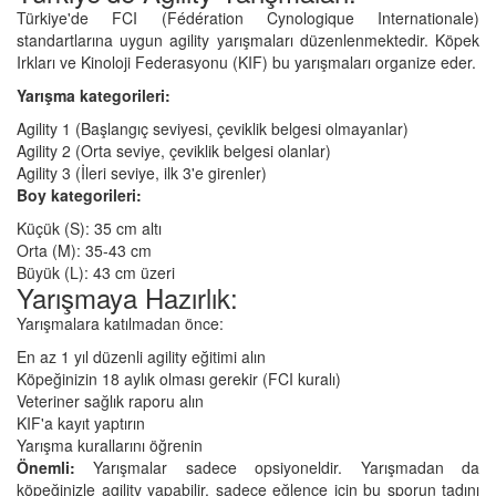
Türkiye'de FCI (Fédération Cynologique Internationale)
standartlarına uygun agility yarışmaları düzenlenmektedir. Köpek
Irkları ve Kinoloji Federasyonu (KIF) bu yarışmaları organize eder.
Yarışma kategorileri:
Agility 1 (Başlangıç seviyesi, çeviklik belgesi olmayanlar)
Agility 2 (Orta seviye, çeviklik belgesi olanlar)
Agility 3 (İleri seviye, ilk 3'e girenler)
Boy kategorileri:
Küçük (S): 35 cm altı
Orta (M): 35-43 cm
Büyük (L): 43 cm üzeri
Yarışmaya Hazırlık:
Yarışmalara katılmadan önce:
En az 1 yıl düzenli agility eğitimi alın
Köpeğinizin 18 aylık olması gerekir (FCI kuralı)
Veteriner sağlık raporu alın
KIF'a kayıt yaptırın
Yarışma kurallarını öğrenin
Önemli:
Yarışmalar sadece opsiyoneldir. Yarışmadan da
köpeğinizle agility yapabilir, sadece eğlence için bu sporun tadını