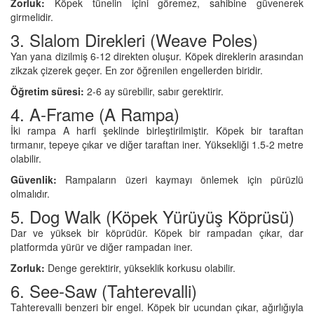
Zorluk:
Köpek tünelin içini göremez, sahibine güvenerek
girmelidir.
3. Slalom Direkleri (Weave Poles)
Yan yana dizilmiş 6-12 direkten oluşur. Köpek direklerin arasından
zikzak çizerek geçer. En zor öğrenilen engellerden biridir.
Öğretim süresi:
2-6 ay sürebilir, sabır gerektirir.
4. A-Frame (A Rampa)
İki rampa A harfi şeklinde birleştirilmiştir. Köpek bir taraftan
tırmanır, tepeye çıkar ve diğer taraftan iner. Yüksekliği 1.5-2 metre
olabilir.
Güvenlik:
Rampaların üzeri kaymayı önlemek için pürüzlü
olmalıdır.
5. Dog Walk (Köpek Yürüyüş Köprüsü)
Dar ve yüksek bir köprüdür. Köpek bir rampadan çıkar, dar
platformda yürür ve diğer rampadan iner.
Zorluk:
Denge gerektirir, yükseklik korkusu olabilir.
6. See-Saw (Tahterevalli)
Tahterevalli benzeri bir engel. Köpek bir ucundan çıkar, ağırlığıyla