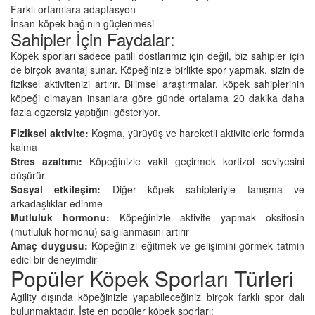
Farklı ortamlara adaptasyon
İnsan-köpek bağının güçlenmesi
Sahipler İçin Faydalar:
Köpek sporları sadece patili dostlarımız için değil, biz sahipler için
de birçok avantaj sunar. Köpeğinizle birlikte spor yapmak, sizin de
fiziksel aktivitenizi artırır. Bilimsel araştırmalar, köpek sahiplerinin
köpeği olmayan insanlara göre günde ortalama 20 dakika daha
fazla egzersiz yaptığını gösteriyor.
Fiziksel aktivite:
Koşma, yürüyüş ve hareketli aktivitelerle formda
kalma
Stres azaltımı:
Köpeğinizle vakit geçirmek kortizol seviyesini
düşürür
Sosyal etkileşim:
Diğer köpek sahipleriyle tanışma ve
arkadaşlıklar edinme
Mutluluk hormonu:
Köpeğinizle aktivite yapmak oksitosin
(mutluluk hormonu) salgılanmasını artırır
Amaç duygusu:
Köpeğinizi eğitmek ve gelişimini görmek tatmin
edici bir deneyimdir
Popüler Köpek Sporları Türleri
Agility dışında köpeğinizle yapabileceğiniz birçok farklı spor dalı
bulunmaktadır. İşte en popüler köpek sporları: