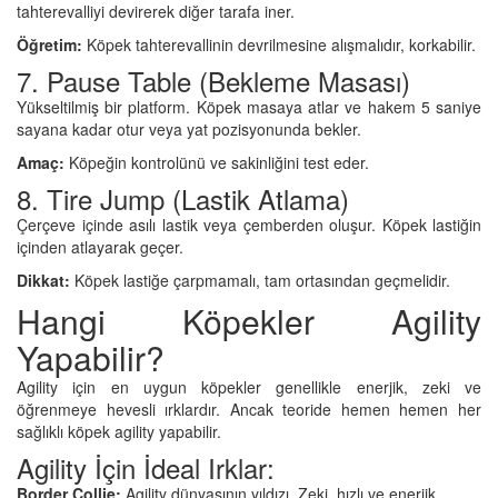
tahterevalliyi devirerek diğer tarafa iner.
Öğretim:
Köpek tahterevallinin devrilmesine alışmalıdır, korkabilir.
7. Pause Table (Bekleme Masası)
Yükseltilmiş bir platform. Köpek masaya atlar ve hakem 5 saniye
sayana kadar otur veya yat pozisyonunda bekler.
Amaç:
Köpeğin kontrolünü ve sakinliğini test eder.
8. Tire Jump (Lastik Atlama)
Çerçeve içinde asılı lastik veya çemberden oluşur. Köpek lastiğin
içinden atlayarak geçer.
Dikkat:
Köpek lastiğe çarpmamalı, tam ortasından geçmelidir.
Hangi Köpekler Agility
Yapabilir?
Agility için en uygun köpekler genellikle enerjik, zeki ve
öğrenmeye hevesli ırklardır. Ancak teoride hemen hemen her
sağlıklı köpek agility yapabilir.
Agility İçin İdeal Irklar:
Border Collie:
Agility dünyasının yıldızı. Zeki, hızlı ve enerjik.