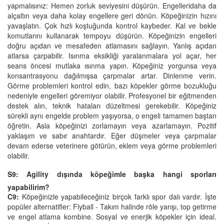
yapmalısınız: Hemen zorluk seviyesini düşürün. Engelleridaha da
alçaltın veya daha kolay engellere geri dönün. Köpeğinizin hızını
yavaşlatın. Çok hızlı koştuğunda kontrol kaybeder. Kal ve bekle
komutlarını kullanarak tempoyu düşürün. Köpeğinizin engelleri
doğru açıdan ve mesafeden atlamasını sağlayın. Yanlış açıdan
atlarsa çarpabilir. Isınma eksikliği yaralanmalara yol açar, her
seans öncesi mutlaka ısınma yapın. Köpeğiniz yorgunsa veya
konsantrasyonu dağılmışsa çarpmalar artar. Dinlenme verin.
Görme problemleri kontrol edin, bazı köpekler görme bozukluğu
nedeniyle engelleri göremiyor olabilir. Profesyonel bir eğitmenden
destek alın, teknik hataları düzeltmesi gerekebilir. Köpeğiniz
sürekli aynı engelde problem yaşıyorsa, o engeli tamamen baştan
öğretin. Asla köpeğinizi zorlamayın veya azarlamayın. Pozitif
yaklaşım ve sabır anahtardır. Eğer düşmeler veya çarpmalar
devam ederse veterinere götürün, eklem veya görme problemleri
olabilir.
S9: Agility dışında köpeğimle başka hangi sporları
yapabilirim?
C9:
Köpeğinizle yapabileceğiniz birçok farklı spor dalı vardır. İşte
popüler alternatifler: Flyball - Takım halinde röle yarışı, top getirme
ve engel atlama kombine. Sosyal ve enerjik köpekler için ideal.