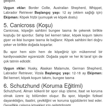
geliştirir.
Uygun ırklar:
Border Collie, Australian Shepherd, Whippet,
Labrador Retriever
Başlangıç yaşı:
12 ay (eklem sağlığı için)
Ekipman:
Köpek frizbi (yumuşak ve köpek dostu)
5. Canicross (Koşu)
Canicross, köpeğin sahibini bungee tasma ile çekerek birlikte
koştuğu bir spordur. Sahip bel kemeri takar, köpek koşum takımı
giyer ve ikisi bungee tasma ile bağlanır. Köpek sahibini ileri doğru
çeker ve birlikte doğada koşarlar.
Bu spor hem sizin hem de köpeğiniz için mükemmel bir
kardiyovasküler egzersizdir. Doğada yapılır ve her iki taraf için de
çok tatmin edicidir.
Uygun ırklar:
Husky, Alaskan Malamute, German Shepherd,
Labrador Retriever, Vizsla
Başlangıç yaşı:
12-18 ay
Ekipman:
Bel kemeri, köpek koşum takımı, bungee tasma
6. Schutzhund (Koruma Eğitimi)
Schutzhund, Alman kökenli bir spor olup izleme, itaat ve koruma
olmak üzere üç bölümden oluşur. Bu spor, köpeğin fiziksel
dayanıklılığını, itaatini, çevikliğini ve koruma içgüdülerini test eder.
Genellikle çalışma köpekleri için geliştirilmiştir.