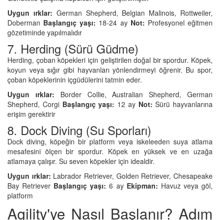
Uygun ırklar:
German Shepherd, Belgian Malinois, Rottweiler,
Doberman
Başlangıç yaşı:
18-24 ay
Not:
Profesyonel eğitmen
gözetiminde yapılmalıdır
7. Herding (Sürü Güdme)
Herding, çoban köpekleri için geliştirilen doğal bir spordur. Köpek,
koyun veya sığır gibi hayvanları yönlendirmeyi öğrenir. Bu spor,
çoban köpeklerinin içgüdülerini tatmin eder.
Uygun ırklar:
Border Collie, Australian Shepherd, German
Shepherd, Corgi
Başlangıç yaşı:
12 ay
Not:
Sürü hayvanlarına
erişim gerektirir
8. Dock Diving (Su Sporları)
Dock diving, köpeğin bir platform veya iskeleeden suya atlama
mesafesini ölçen bir spordur. Köpek en yüksek ve en uzağa
atlamaya çalışır. Su seven köpekler için idealdir.
Uygun ırklar:
Labrador Retriever, Golden Retriever, Chesapeake
Bay Retriever
Başlangıç yaşı:
6 ay
Ekipman:
Havuz veya göl,
platform
Agility'ye Nasıl Başlanır? Adım