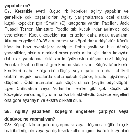
yapabilir mi?
C7:
Kesinlikle evet! Küçük ırk köpekler agility yapabilir ve
genellikle çok başarılıdırlar. Agility yarışmalarında özel olarak
küçük köpekler için "Small" (S) kategorisi vardır. Papillon, Jack
Russell Terrier, Miniature Poodle gibi küçük ırklar agility'de çok
yeteneklidir. Küçük köpekler için engeller daha alçak ayarlanır:
Atlama engelleri 30-35 cm, rampa ve köprü daha düşüktür. Küçük
köpekler bazı avantajlara sahiptir: Daha çevik ve hızlı dönüş
yapabilirler, slalom direkleri arası geçiş onlar için daha kolaydır,
daha az yaralanma riski vardır (yüksekten düşme riski düşük).
Ancak dikkat edilmesi gereken noktalar var: Küçük köpeklerin
kemikleri daha kırılgandır, düşüş veya çarpma daha tehlikeli
olabilir. Soğuk havalarda daha çabuk üşürler, kıyafet giydirmeyi
düşünün. Ödül mamaları çok küçük olmalı (zeytin büyüklüğü).
Eğer Chihuahua veya Yorkshire Terrier gibi çok küçük bir
köpeğiniz varsa, agility ona harika bir aktivitedir. Sadece engelleri
ona göre ayarlayın ve ekstra dikkatli olun.
S8: Agility yaparken köpeğim engellere çarpıyor veya
düşüyor, ne yapmalıyım?
C8:
Köpeğinizin engellere çarpması veya düşmesi, eğitimin çok
hızlı ilerlediğinin veya yanlış teknik kullanıldığının işaretidir. Şunları