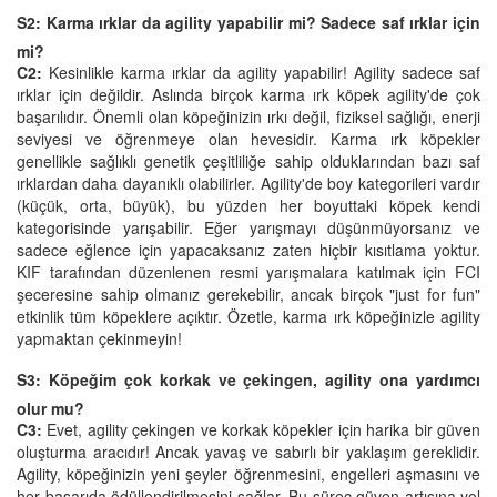
S2: Karma ırklar da agility yapabilir mi? Sadece saf ırklar için
mi?
C2:
Kesinlikle karma ırklar da agility yapabilir! Agility sadece saf
ırklar için değildir. Aslında birçok karma ırk köpek agility'de çok
başarılıdır. Önemli olan köpeğinizin ırkı değil, fiziksel sağlığı, enerji
seviyesi ve öğrenmeye olan hevesidir. Karma ırk köpekler
genellikle sağlıklı genetik çeşitliliğe sahip olduklarından bazı saf
ırklardan daha dayanıklı olabilirler. Agility'de boy kategorileri vardır
(küçük, orta, büyük), bu yüzden her boyuttaki köpek kendi
kategorisinde yarışabilir. Eğer yarışmayı düşünmüyorsanız ve
sadece eğlence için yapacaksanız zaten hiçbir kısıtlama yoktur.
KIF tarafından düzenlenen resmi yarışmalara katılmak için FCI
şeceresine sahip olmanız gerekebilir, ancak birçok "just for fun"
etkinlik tüm köpeklere açıktır. Özetle, karma ırk köpeğinizle agility
yapmaktan çekinmeyin!
S3: Köpeğim çok korkak ve çekingen, agility ona yardımcı
olur mu?
C3:
Evet, agility çekingen ve korkak köpekler için harika bir güven
oluşturma aracıdır! Ancak yavaş ve sabırlı bir yaklaşım gereklidir.
Agility, köpeğinizin yeni şeyler öğrenmesini, engelleri aşmasını ve
her başarıda ödüllendirilmesini sağlar. Bu süreç güven artışına yol