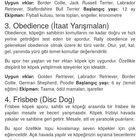
Uygun ırklar:
Border Collie, Jack Russell Terrier, Labrador
Retriever, Staffordshire Bull Terrier
Başlangıç yaşı:
12 ay
Ekipman:
Flyball kutusu, tenis topları, engeller, kronometre
3. Obedience (İtaat Yarışmaları)
Obedience, köpeğin sahibinin komutlarını ne kadar doğru ve hızlı
yerine getirdiğini test eden bir spordur. Rally obedience ve
geleneksel obedience olmak üzere iki türü vardır. Otur, yat, kal,
gel, yanımda yürü gibi temel komutlar değerlendirilir.
Bu spor her yaştan ve her ırktan köpek için uygundur. Özellikle
disiplinli bir köpek yetiştirmek isteyenler için idealdir.
Uygun ırklar:
Golden Retriever, Labrador Retriever, Border
Collie, German Shepherd, Poodle
Başlangıç yaşı:
6 ay (temel
eğitim)
Ekipman:
Tasma, ödül mamaları, işaretler
4. Frisbee (Disc Dog)
Frisbee köpek sporu, sahibi ve köpeği arasında bir frisbee ile
yapılan mesafe ve beceri yarışmasıdır. Köpek frizbiyi havada
yakalar ve sahibine geri getirir. Mesafe, stil ve yaratıcılık puanlanır.
Bu spor özellikle topu kovalamayı seven köpekler için çok
eğlencelidir. Açık havada yapılır ve köpeğinizin sıçrama becerilerini