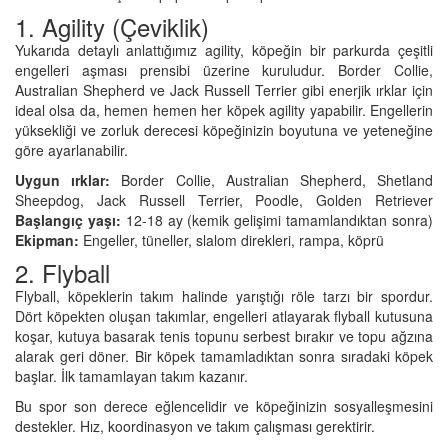
1. Agility (Çeviklik)
Yukarıda detaylı anlattığımız agility, köpeğin bir parkurda çeşitli
engelleri aşması prensibi üzerine kuruludur. Border Collie,
Australian Shepherd ve Jack Russell Terrier gibi enerjik ırklar için
ideal olsa da, hemen hemen her köpek agility yapabilir. Engellerin
yüksekliği ve zorluk derecesi köpeğinizin boyutuna ve yeteneğine
göre ayarlanabilir.
Uygun ırklar:
Border Collie, Australian Shepherd, Shetland
Sheepdog, Jack Russell Terrier, Poodle, Golden Retriever
Başlangıç yaşı:
12-18 ay (kemik gelişimi tamamlandıktan sonra)
Ekipman:
Engeller, tüneller, slalom direkleri, rampa, köprü
2. Flyball
Flyball, köpeklerin takım halinde yarıştığı röle tarzı bir spordur.
Dört köpekten oluşan takımlar, engelleri atlayarak flyball kutusuna
koşar, kutuya basarak tenis topunu serbest bırakır ve topu ağzına
alarak geri döner. Bir köpek tamamladıktan sonra sıradaki köpek
başlar. İlk tamamlayan takım kazanır.
Bu spor son derece eğlencelidir ve köpeğinizin sosyalleşmesini
destekler. Hız, koordinasyon ve takım çalışması gerektirir.