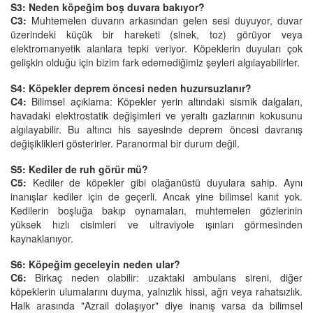
S3: Neden köpeğim boş duvara bakıyor?
C3
:
Muhtemelen duvarın arkasından gelen sesi duyuyor, duvar
üzerindeki küçük bir hareketi (sinek, toz) görüyor veya
elektromanyetik alanlara tepki veriyor. Köpeklerin duyuları çok
gelişkin olduğu için bizim fark edemediğimiz şeyleri algılayabilirler.
S4: Köpekler deprem öncesi neden huzursuzlanır?
C4:
Bilimsel açıklama: Köpekler yerin altındaki sismik dalgaları,
havadaki elektrostatik değişimleri ve yeraltı gazlarının kokusunu
algılayabilir. Bu altıncı his sayesinde deprem öncesi davranış
değişiklikleri gösterirler. Paranormal bir durum değil.
S5: Kediler de ruh görür mü?
C5:
Kediler de köpekler gibi olağanüstü duyulara sahip. Aynı
inanışlar kediler için de geçerli. Ancak yine bilimsel kanıt yok.
Kedilerin boşluğa bakıp oynamaları, muhtemelen gözlerinin
yüksek hızlı cisimleri ve ultraviyole ışınları görmesinden
kaynaklanıyor.
S6: Köpeğim geceleyin neden ular?
C6:
Birkaç neden olabilir: uzaktaki ambulans sireni, diğer
köpeklerin ulumalarını duyma, yalnızlık hissi, ağrı veya rahatsızlık.
Halk arasında "Azrail dolaşıyor" diye inanış varsa da bilimsel