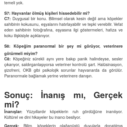
temeli yok.
S7: Hayvanlar ölmüş kişileri hissedebilir mi?
C7:
Duygusal bir konu. Bilimsel olarak kesin değil ama köpekler
sahibinin kokusunu, eşyalarını hatırlayabilir ve tepki verebilir. Vefat
eden sahibinin fotoğrafına, eşyasına ilgi göstermeleri, hafıza ve
koku ilişkisiyle açıklanıyor.
S8: Köpeğim paranormal bir şey mi görüyor, veterinere
götürmeli miyim?
C8
:
Köpeğiniz sürekli aynı yere bakıp panik halindeyse, sesler
çıkarıyor, saldırganlaşıyorsa veteriner kontrolü şart. Halüsinasyon,
şizofreni, OKB gibi psikolojik sorunlar hayvanarda da görülür.
Paranormale bağlamak yerine veterinere danışın.
Sonuç: İnanış mı, Gerçek
mi?
İnanışlar:
Yüzyıllardır köpeklerin ruh gördüğüne inanılıyor.
Kültürel ve dini hikayeler bu inancı besliyor.
Gerçek:
Bilim, köpeklerin olağanüstü duyularla donatılmış