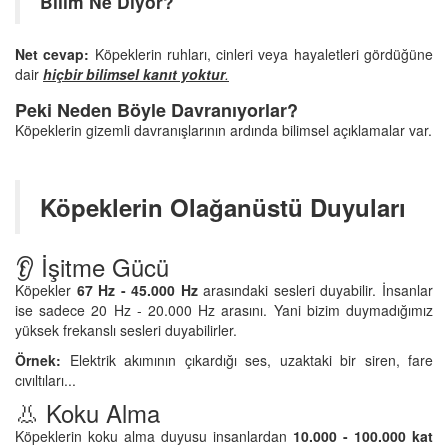
Bilim Ne Diyor?
Net cevap:
Köpeklerin ruhları, cinleri veya hayaletleri gördüğüne
dair
hiçbir bilimsel kanıt yoktur
.
Peki Neden Böyle Davranıyorlar?
Köpeklerin gizemli davranışlarının ardında bilimsel açıklamalar var.
Köpeklerin Olağanüstü Duyuları
👂 İşitme Gücü
Köpekler
67 Hz - 45.000 Hz
arasındaki sesleri duyabilir. İnsanlar
ise sadece 20 Hz - 20.000 Hz arasını. Yani bizim duymadığımız
yüksek frekanslı sesleri duyabilirler.
Örnek:
Elektrik akımının çıkardığı ses, uzaktaki bir siren, fare
cıvıltıları...
👃 Koku Alma
Köpeklerin koku alma duyusu insanlardan
10.000 - 100.000 kat