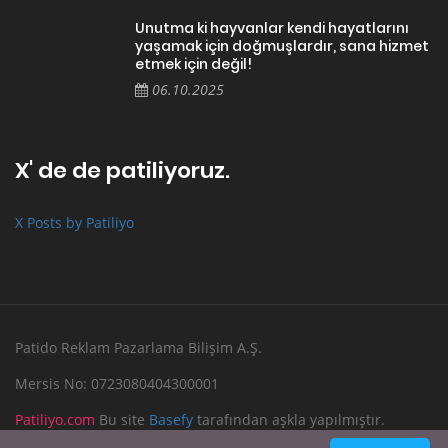
Unutma ki hayvanlar kendi hayatlarını
yaşamak için doğmuşlardır, sana hizmet
etmek için değil!
06.10.2025
X' de de patiliyoruz.
X Posts by Patiliyo
Patido Reklam Pazarlama Bilişim A.Ş.
Mersis No: 0723080404300001
Patiliyo.com
Bu site
Basefy
tarafından aşkla yapılmıştır.