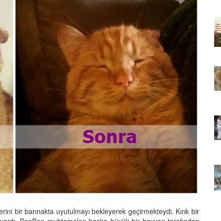
ıkarması
Tüm İnsanların Ders Çıkarması
ver Söz
Gereken 26 Hayvansever Söz
22.05.2020
 Neden
Anne Kedi Yavrusunu Neden
r?
Reddeder ve Terk Eder?
22.05.2020
 Tatlı 21
Evde Beslenebilecek En Tatlı 21
Küçük Kedi Cinsi
22.05.2020
asıl
Yavru Kedilerde Pire Nasıl
Temizlenir?
22.05.2020
erini bir barınakta uyutulmayı bekleyerek geçirmekteydi. Kırık bir