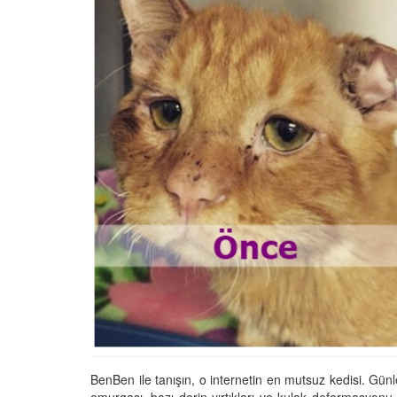
Tüm İnsanların Ders Ç
Gereken 26 Hayvanse
22.05.2020
Anne Kedi Yavrusunu
Reddeder ve Terk Ede
22.05.2020
Evde Beslenebilecek En
Küçük Kedi Cinsi
22.05.2020
Yavru Kedilerde Pire N
Temizlenir?
22.05.2020
BenBen ile tanışın, o internetin en mutsuz kedisi. Günl