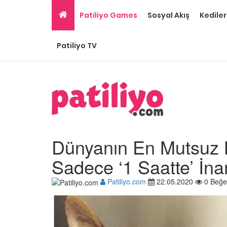
Patiliyo Games
Sosyal Akış
Kediler
Patiliyo TV
Dünyanın En Mutsuz Ke
Sadece ‘1 Saatte’ İna
Patiliyo.com
22.05.2020
0 Beğe
Gri Kedi Cinsleri: 14 Tü
Özellikleri
26.05.2020