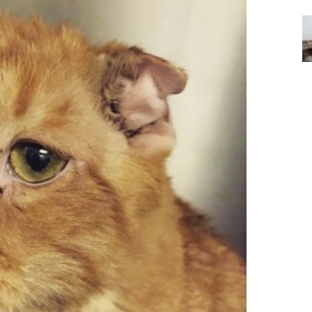
Özel Bir Bağ: Tekir Kedilerle
emez"?
Kurulan Derin Dostlukların
el
Psikolojisi
15.09.2025