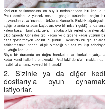
Kedilerin saklanmasının en büyük nedenlerinden biri korkudur.
Patili dostlarımız yüksek sesten, gökgürültüsünden, başka bir
hayvandan veya insandan ürküp saklanabilir. Elektrik süpürgesini
açtığınız anda ortadan kaybolan, eve bir misafir geldiği anda sırra
kalem basan, tamirciniz gelip matkabıyla bir yerleri onarırken aklı
çıkıp Speedy Gonzales gibi kaçan ve o gidene kadar yüzünü bir
daha göstermeyen kedinizi düşünün… Kedinizin bu gibi anlarda
saklanmasının nedeni alışık olmadığı bir ses ve kişi sebebiyle
duyduğu korkudur.
Böyle bir durumda en doğru hareket onları korkuları yatışana
kadar kendi hallerine bırakmaktır. Aksi taktirde sivri tırnaklarından
nasibinizi almanız kuvvetli bir ihtimaldir.
2. Sizinle ya da diğer kedi
dostlarıyla oyun oynamak
istiyorlar.