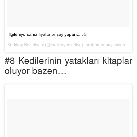
İlgileniyorsanız fiyatta bi’ şey yaparız…⛵️
Kadıköy Belediyesi (@kadikoybelediye) tarafından paylaşılan bir fotoğraf (
#8 Kedilerinin yatakları kitaplar
oluyor bazen…