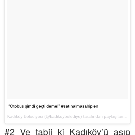
“Otobüs şimdi geçti deme!” #satınalmasahiplen
Kadıköy Belediyesi (@kadikoybelediye) tarafından paylaşılan bir fotoğraf (
#2 Ve tabii ki Kadıköy’ü aşıp