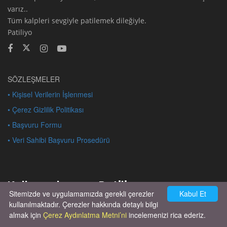
varız..
Tüm kalpleri sevgiyle patilemek dileğiyle.
Patiliyo
SÖZLEŞMELER
• Kişisel Verilerin İşlenmesi
• Çerez Gizlilik Politikası
• Başvuru Formu
• Veri Sahibi Başvuru Prosedürü
Kullanıcılarımız Patiliyo
Sitemizde ve uygulamamızda gerekli çerezler
Kabul Et
kullanılmaktadır. Çerezler hakkında detaylı bilgi
almak için
Çerez Aydınlatma Metni’ni
incelemenizi rica ederiz.
Çok acil yuva hepsinin bakımı tedavisi
yapıldı