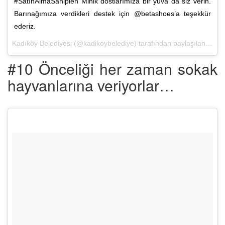
#SatınAlmaSahiplen Minik dostlarımıza bir yuva da siz verin.
Barınağımıza verdikleri destek için @betashoes’a teşekkür
ederiz.
Kadıköy Belediyesi (@kadikoybelediye) tarafından paylaşılan bir fotoğraf (
#10 Önceliği her zaman sokak
hayvanlarına veriyorlar…