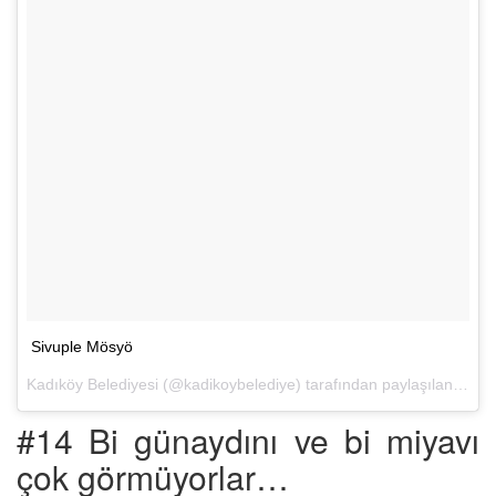
Sivuple Mösyö
Kadıköy Belediyesi (@kadikoybelediye) tarafından paylaşılan bir fotoğraf (
#14 Bi günaydını ve bi miyavı
çok görmüyorlar…