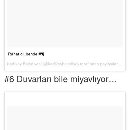
Rahat ol, bende #🐈
Kadıköy Belediyesi (@kadikoybelediye) tarafından paylaşılan bir fotoğraf (
#6 Duvarları bile miyavlıyor…