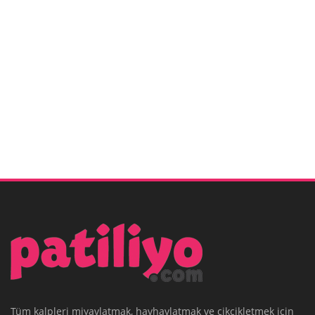
Tüm kalpleri miyavlatmak, havhavlatmak ve cikcikletmek için