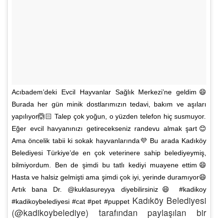
Acıbadem’deki Evcil Hayvanlar Sağlık Merkezi’ne geldim😄
Burada her gün minik dostlarımızın tedavi, bakım ve aşıları
yapılıyor🙆🏻 Talep çok yoğun, o yüzden telefon hiç susmuyor.
Eğer evcil havyanınızı getirecekseniz randevu almak şart😊
Ama öncelik tabii ki sokak hayvanlarında💜 Bu arada Kadıköy
Belediyesi Türkiye’de en çok veterinere sahip belediyeymiş,
bilmiyordum. Ben de şimdi bu tatlı kediyi muayene ettim😄
Hasta ve halsiz gelmişti ama şimdi çok iyi, yerinde duramıyor😄
Artık bana Dr. @kuklasureyya diyebilirsiniz😄 #kadikoy
Kadıköy Belediyesi
#kadikoybelediyesi #cat #pet #puppet
(@kadikoybelediye) tarafından paylaşılan bir