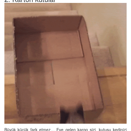
Büyük küçük fark etmez… Eve gelen kargo sizi, kutusu kedinizi