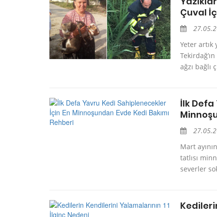
Yazıklar
Çuval İç
27.05.
Yeter artık
Tekirdağ’ın
ağzı bağlı 
İlk Defa
Minnoşu
27.05.
Mart ayının
tatlısı min
severler sok
Kedileri