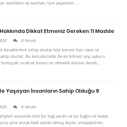
ter özellikleri ve tavırları, tüm yaşamları ...
i Hakkında Dikkat Etmeniz Gereken 11 Madde
2020
0 Yorum
klı karakterlere sahip olsalar bile benzer bazı tavır ve
 sahip olurlar. Bu konuda belki de en bilinen şey, uykucu
r. Yumuşak, sıcak ve bazen en olmadık alanları kendi...
ile Yaşayan İnsanların Sahip Olduğu 9
2020
0 Yorum
ahipleri arasında özel bir bağ vardır ve bu bağın ne kadar
unu yine ancak kedi sahibi olmuş kişiler anlayabilirler.