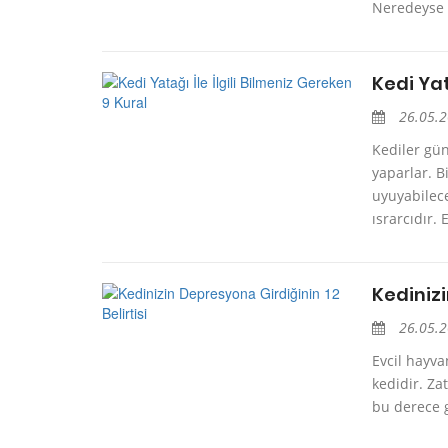
Neredeyse i
Kedi Yat
26.05.
Kediler gün
yaparlar. B
uyuyabilece
ısrarcıdır. E
Kedinizi
26.05.
Evcil hayva
kedidir. Za
bu derece g