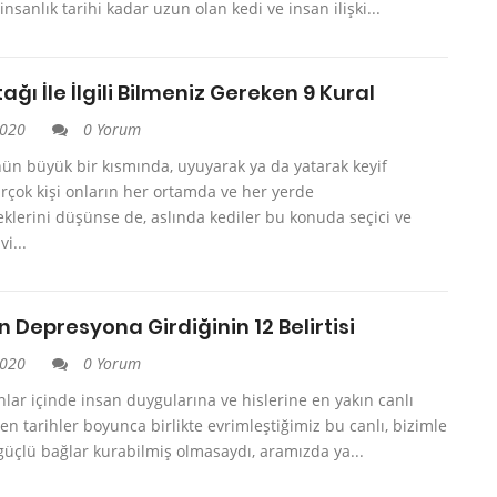
nsanlık tarihi kadar uzun olan kedi ve insan ilişki...
ağı İle İlgili Bilmeniz Gereken 9 Kural
2020
0 Yorum
ün büyük bir kısmında, uyuyarak ya da yatarak keyif
irçok kişi onların her ortamda ve her yerde
klerini düşünse de, aslında kediler bu konuda seçici ve
vi...
n Depresyona Girdiğinin 12 Belirtisi
2020
0 Yorum
nlar içinde insan duygularına ve hislerine en yakın canlı
ten tarihler boyunca birlikte evrimleştiğimiz bu canlı, bizimle
üçlü bağlar kurabilmiş olmasaydı, aramızda ya...