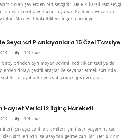
acımız olan şeylerden biri sevgidir. Hele ki karşılıksız sevgi
ir ki insanı mutlu ve huzurlu yapar. Kediler sevecen ve
vanlar. Maalesef hakettikleri değeri görmüyor...
ile Seyahat Planlayanlara 15 Özel Tavsiye
2020
0 Yorum
e bireylerinden ayrılmayan sevimli kedicikler, tatil ya da
lerden dolayı çeşitli araçlar ile seyahat etmek sorunda
. Kedilerin seyahatler ve ev dışındaki gezilerden...
n Hayret Verici 12 İlginç Hareketi
2020
0 Yorum
ileri için eşiz canlılar, kimileri için insan yaşamına tat
likler, kimileri için ise uzaydan gelme canlılar. Her birinin