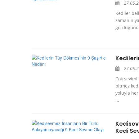
27.05.
Kediler bel
zamanın yak
gördüğünüzd
Kedileri
27.05.
Çok sevimli
bitmez kedi
yoluyla her
...
Kedisev
Kedi Se