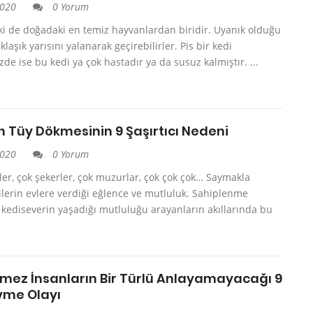
2020
0 Yorum
ki de doğadaki en temiz hayvanlardan biridir. Uyanık olduğu
laşık yarısını yalanarak geçirebilirler. Pis bir kedi
e ise bu kedi ya çok hastadır ya da susuz kalmıştır. ...
n Tüy Dökmesinin 9 Şaşırtıcı Nedeni
2020
0 Yorum
ler, çok şekerler, çok muzurlar, çok çok çok… Saymakla
lerin evlere verdiği eğlence ve mutluluk. Sahiplenme
 kediseverin yaşadığı mutluluğu arayanların akıllarında bu
mez İnsanların Bir Türlü Anlayamayacağı 9
vme Olayı