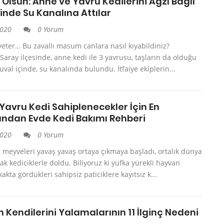
 Olsun: Anne ve Yavru Kedilerini Ağzı Bağlı
inde Su Kanalına Attılar
2020
0 Yorum
 yeter… Bu zavallı masum canlara nasıl kıyabildiniz?
 Saray ilçesinde, anne kedi ile 3 yavrusu, taşların da olduğu
çuval içinde, su kanalında bulundu. İtfaiye ekiplerin...
 Yavru Kedi Sahiplenecekler İçin En
ndan Evde Kedi Bakımı Rehberi
2020
0 Yorum
 meyveleri yavaş yavaş ortaya çıkmaya başladı, ortalık dünya
nak kediciklerle doldu. Biliyoruz ki yufka yürekli hayvan
akta gördükleri sahipsiz paticiklere kayıtsız k...
n Kendilerini Yalamalarının 11 İlginç Nedeni