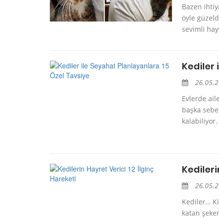
Bazen ihtiy
öyle güzeld
sevimli hay
Kediler 
26.05.
Evlerde ail
başka sebep
kalabiliyor
Kedileri
26.05.
Kediler… Kim
katan şeker