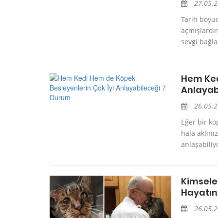
27.05.
Tarih boyuc
açmışlardır
sevgi bağla
Hem Ked
Anlayab
26.05.
Eğer bir kö
hala aklını
anlaşabiliy
Kimsele
Hayatın
26.05.