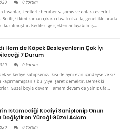
2020
0 Yorum
a insanlar, kedilerle beraber yaşamış ve onlara evlerini
. Bu ilişki kimi zaman çıkara dayalı olsa da, genellikle arada
rı kurulmuştur. Kedileri gerçekten anlayabilmiş...
i Hem de Köpek Besleyenlerin Çok İyi
ileceği 7 Durum
2020
0 Yorum
pek ve kediye sahipseniz. İkisi de aynı evin içindeyse ve siz
zı kaçırmamışsanız bu iyiye işaret demektir. Demek ki
orlar. Güzel böyle devam. Tamam devam da yalnız ufa...
rin İstemediği Kediyi Sahiplenip Onun
ı Değiştiren Yüreği Güzel Adam
2020
0 Yorum