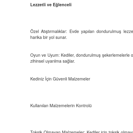
05.10.2025
Lezzetli ve Eğlenceli
r'da Kedilerin Kutsal
ılardan Yasalara
Kediler Neden "Eğitil
Büyülü Dünyası
Vahşi Atalarına Bilims
Yolculuk
25
Özel Atıştırmalıklar: Evde yapılan dondurulmuş lezzet
03.10.2025
harika bir yol sunar.
Oyun ve Uyum: Kediler, dondurulmuş şekerlemelerle oy
zihinsel uyarılma sağlar.
Kediniz İçin Güvenli Malzemeler
Kullanılan Malzemelerin Kontrolü
Toksik Olmayan Malzemeler: Kediler için toksik olmaya