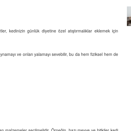
Özel Bir Bağ: Tekir Kedilerle
emez"?
Kurulan Derin Dostlukların
el
Psikolojisi
15.09.2025
ler, kedinizin günlük diyetine özel atıştırmalıklar eklemek için
namayı ve onları yalamayı sevebilir, bu da hem fiziksel hem de
n malzemeler seçilmelidir. Örneğin, bazı meyve ve bitkiler kedi