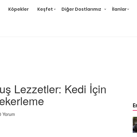
Köpekler
Keşfet
Diğer Dostlarımız
İlanlar
ş Lezzetler: Kedi İçin
Şekerleme
E
0 Yorum
r ve
Gri Kedi Cinsleri: 14 Tür ve
Özellikleri
26.05.2020