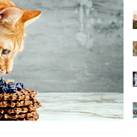
ıkarması
Tüm İnsanların Ders Çıkarması
ver Söz
Gereken 26 Hayvansever Söz
22.05.2020
 Neden
Anne Kedi Yavrusunu Neden
r?
Reddeder ve Terk Eder?
22.05.2020
 Tatlı 21
Evde Beslenebilecek En Tatlı 21
Küçük Kedi Cinsi
22.05.2020
asıl
Yavru Kedilerde Pire Nasıl
Temizlenir?
22.05.2020