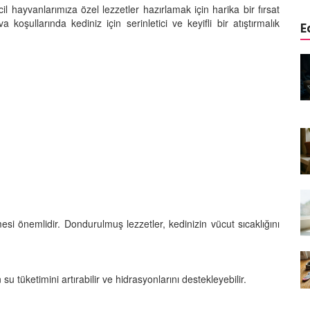
vcil hayvanlarımıza özel lezzetler hazırlamak için harika bir fırsat
koşullarında kediniz için serinletici ve keyifli bir atıştırmalık
E
edinizle
Sarman Kediler Neden
Yaratıcı
“Yaramaz”? Kısa Bir Blog
25.09.2025
Kediler Neden Dört Ayak
 Mama mı,
Üzerine Düşer? Evrimsel
ı ve
Adaptasyon
22.09.2025
Kedilerin Bıyıkları Neden Bu
rde Ayrılık
Kadar Önemli? Evrimsel İşlevleri
temleri
esi önemlidir. Dondurulmuş lezzetler, kedinizin vücut sıcaklığını
22.09.2025
Kışın Tekir Kedi Bakımı: Soğuk
en
Havada Kediniz İçin 13 Önemli
u tüketimini artırabilir ve hidrasyonlarını destekleyebilir.
rimsel Bir
İpucu
19.09.2025