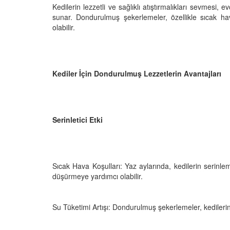
Kedilerin lezzetli ve sağlıklı atıştırmalıkları sevmesi, e
sunar. Dondurulmuş şekerlemeler, özellikle sıcak hava 
olabilir.
den Sahiplerine Ölü
Kedi Oyunları: "Evde K
tirir? Gerçek Şok
Oynayabileceğiniz 10 
Aktivite"
Kediler İçin Dondurulmuş Lezzetlerin Avantajları
25
11.10.2025
h Olunca Gerçekten
Kedi Beslenmesi: "Çiğ
mu?
Kuru Mama mı? Artılar
Eksileri"
Serinletici Etki
25
11.10.2025
nin Genetik Sırrı:
Farklı Renk Gözleri
Kedi Psikolojisi: Kedile
Kaygısı ve Çözüm Yön
Sıcak Hava Koşulları: Yaz aylarında, kedilerin serinlem
düşürmeye yardımcı olabilir.
25
11.10.2025
liği: Evde Kediler İçin
Kediler Zamanla Ned
Su Tüketimi Artışı: Dondurulmuş şekerlemeler, kedilerin s
 Yaygın Bitki
Mırlamaya Başladı? Ev
Bakış
25