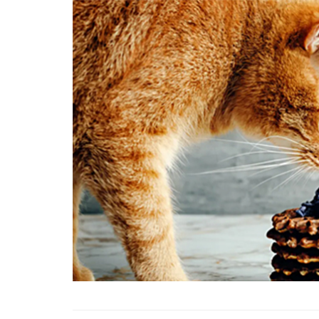
Tüm İnsanların Ders Ç
Gereken 26 Hayvanse
22.05.2020
Anne Kedi Yavrusunu
Reddeder ve Terk Ede
22.05.2020
Evde Beslenebilecek En
Küçük Kedi Cinsi
22.05.2020
Yavru Kedilerde Pire N
Temizlenir?
22.05.2020