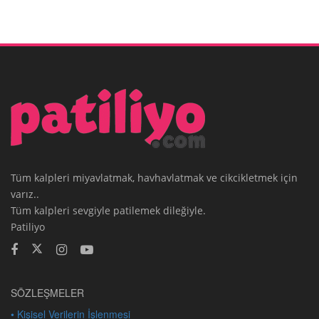
Tüm kalpleri miyavlatmak, havhavlatmak ve cikcikletmek için
varız..
Tüm kalpleri sevgiyle patilemek dileğiyle.
Patiliyo
SÖZLEŞMELER
• Kişisel Verilerin İşlenmesi