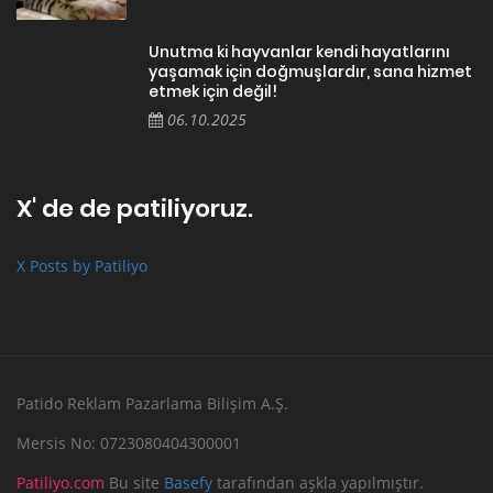
Unutma ki hayvanlar kendi hayatlarını
yaşamak için doğmuşlardır, sana hizmet
etmek için değil!
06.10.2025
X' de de patiliyoruz.
X Posts by Patiliyo
Patido Reklam Pazarlama Bilişim A.Ş.
Mersis No: 0723080404300001
Patiliyo.com
Bu site
Basefy
tarafından aşkla yapılmıştır.