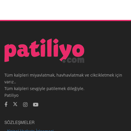
Tüm kalpleri miyavlatmak, havhavlatmak ve cikcikletmek için
varız..
Tüm kalpleri sevgiyle patilemek dileğiyle.
Patiliyo
SÖZLEŞMELER
• Kişisel Verilerin İşlenmesi