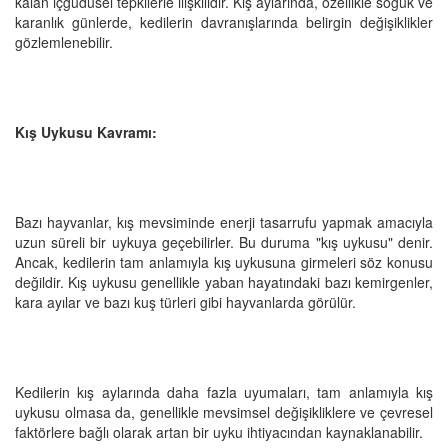
kalan içgüdüsel tepkilerle ilişkilidir. Kış aylarında, özellikle soğuk ve
karanlık günlerde, kedilerin davranışlarında belirgin değişiklikler
gözlemlenebilir.
Kış Uykusu Kavramı:
Bazı hayvanlar, kış mevsiminde enerji tasarrufu yapmak amacıyla
uzun süreli bir uykuya geçebilirler. Bu duruma "kış uykusu" denir.
Ancak, kedilerin tam anlamıyla kış uykusuna girmeleri söz konusu
değildir. Kış uykusu genellikle yaban hayatındaki bazı kemirgenler,
kara ayılar ve bazı kuş türleri gibi hayvanlarda görülür.
Kedilerin kış aylarında daha fazla uyumaları, tam anlamıyla kış
uykusu olmasa da, genellikle mevsimsel değişikliklere ve çevresel
faktörlere bağlı olarak artan bir uyku ihtiyacından kaynaklanabilir.