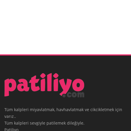
Tüm kalpleri miyavlatmak, havhavlatmak ve cikcikletmek için
varız..
Tüm kalpleri sevgiyle patilemek dileğiyle.
Patiliyo