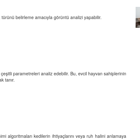
Özel Bir Bağ: Tekir Kedilerle
emez"?
Kurulan Derin Dostlukların
a türünü belirleme amacıyla görüntü analizi yapabilir.
el
Psikolojisi
15.09.2025
şitli parametreleri analiz edebilir. Bu, evcil hayvan sahiplerinin
k tanır.
imi algoritmaları kedilerin ihtiyaçlarını veya ruh halini anlamaya