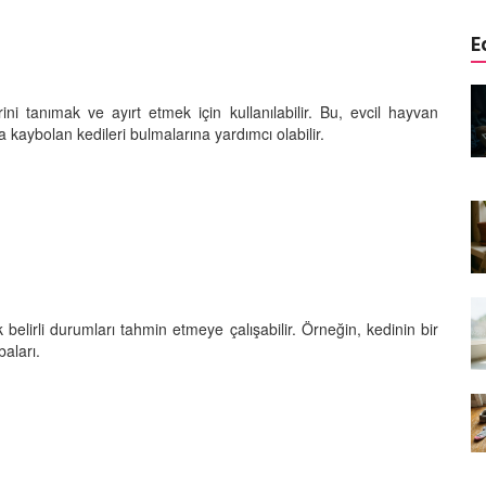
E
edinizle
Sarman Kediler Neden
rini tanımak ve ayırt etmek için kullanılabilir. Bu, evcil hayvan
Yaratıcı
“Yaramaz”? Kısa Bir Blog
a kaybolan kedileri bulmalarına yardımcı olabilir.
25.09.2025
Kediler Neden Dört Ayak
 Mama mı,
Üzerine Düşer? Evrimsel
ı ve
Adaptasyon
22.09.2025
Kedilerin Bıyıkları Neden Bu
rde Ayrılık
Kadar Önemli? Evrimsel İşlevleri
 belirli durumları tahmin etmeye çalışabilir. Örneğin, kedinin bir
temleri
baları.
22.09.2025
Kışın Tekir Kedi Bakımı: Soğuk
en
Havada Kediniz İçin 13 Önemli
rimsel Bir
İpucu
19.09.2025