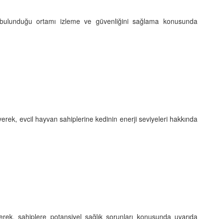
n bulunduğu ortamı izleme ve güvenliğini sağlama konusunda
yerek, evcil hayvan sahiplerine kedinin enerji seviyeleri hakkında
eyerek, sahiplere potansiyel sağlık sorunları konusunda uyarıda