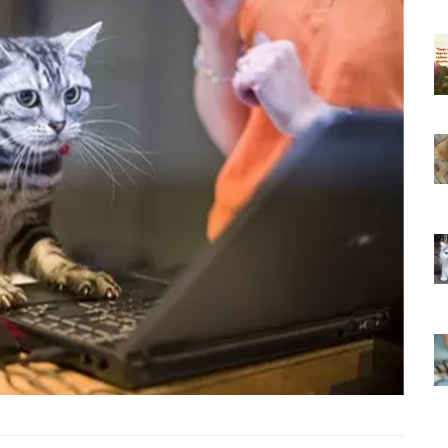
ıkarması
Tüm İnsanların Ders Çıkarması
ver Söz
Gereken 26 Hayvansever Söz
22.05.2020
 Neden
Anne Kedi Yavrusunu Neden
r?
Reddeder ve Terk Eder?
22.05.2020
 Tatlı 21
Evde Beslenebilecek En Tatlı 21
Küçük Kedi Cinsi
22.05.2020
asıl
Yavru Kedilerde Pire Nasıl
Temizlenir?
22.05.2020