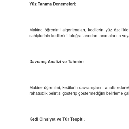
Yüz Tanıma Denemeleri:
den Sahiplerine Ölü
Kedi Oyunları: "Evde K
Makine öğrenimi algoritmaları, kedilerin yüz özellikle
tirir? Gerçek Şok
Oynayabileceğiniz 10 
sahiplerinin kedilerini fotoğraflarından tanımalarına vey
Aktivite"
25
11.10.2025
h Olunca Gerçekten
Kedi Beslenmesi: "Çiğ
mu?
Kuru Mama mı? Artılar
Davranış Analizi ve Tahmin:
Eksileri"
25
11.10.2025
nin Genetik Sırrı:
Farklı Renk Gözleri
Kedi Psikolojisi: Kedile
Makine öğrenimi, kedilerin davranışlarını analiz ederek
Kaygısı ve Çözüm Yön
rahatsızlık belirtisi gösterip göstermediğini belirleme ça
25
11.10.2025
liği: Evde Kediler İçin
Kediler Zamanla Ned
 Yaygın Bitki
Mırlamaya Başladı? Ev
Kedi Cinsiyet ve Tür Tespiti:
Bakış
25