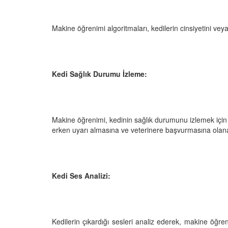
05.10.2025
r'da Kedilerin Kutsal
ılardan Yasalara
Kediler Neden "Eğitil
Makine öğrenimi algoritmaları, kedilerin cinsiyetini vey
Büyülü Dünyası
Vahşi Atalarına Bilims
Yolculuk
25
03.10.2025
Kedi Sağlık Durumu İzleme:
Makine öğrenimi, kedinin sağlık durumunu izlemek için çe
erken uyarı almasına ve veterinere başvurmasına olana
Kedi Ses Analizi:
Kedilerin çıkardığı sesleri analiz ederek, makine öğren