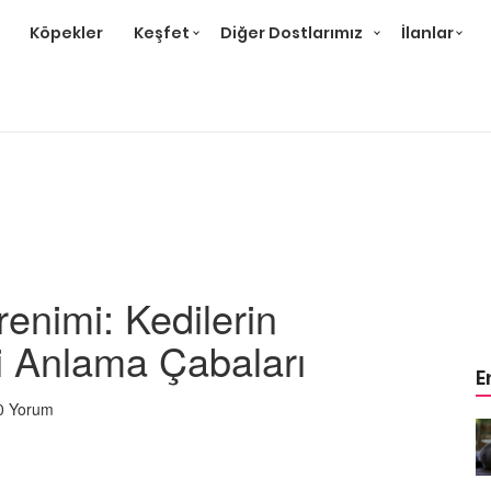
Köpekler
Keşfet
Diğer Dostlarımız
İlanlar
enimi: Kedilerin
ni Anlama Çabaları
E
0 Yorum
r ve
Gri Kedi Cinsleri: 14 Tür ve
Özellikleri
26.05.2020