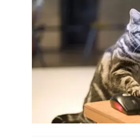
Tüm İnsanların Ders Ç
Gereken 26 Hayvanse
22.05.2020
Anne Kedi Yavrusunu
Reddeder ve Terk Ede
22.05.2020
Evde Beslenebilecek En
Küçük Kedi Cinsi
22.05.2020
Yavru Kedilerde Pire N
Temizlenir?
22.05.2020