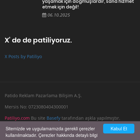
yaşamak için doğmuşlardır, sana hizmet
etmek için değil!
06.10.2025
X' de de patiliyoruz.
X Posts by Patiliyo
Patido Reklam Pazarlama Bilişim A.Ş.
Mersis No: 0723080404300001
Patiliyo.com
Bu site
Basefy
tarafından aşkla yapılmıştır.
Sitemizde ve uygulamamızda gerekli çerezler
Kabul Et
Reklam Verin
Bize Yazın
kullanılmaktadır. Çerezler hakkında detaylı bilgi