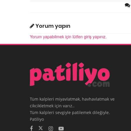
Yorum yapın
Yorum yapabilmek için lütfen giriş yapınız.
Tüm kalpleri miyavlatmak, havhavlatmak ve
cikcikletmek için varız..
Tüm kalpleri sevgiyle patilemek dileğiyle.
Patiliyo