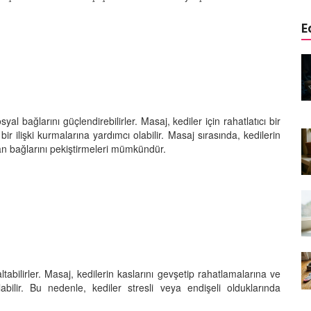
E
edinizle
Sarman Kediler Neden
Yaratıcı
“Yaramaz”? Kısa Bir Blog
25.09.2025
al bağlarını güçlendirebilirler. Masaj, kediler için rahatlatıcı bir
Kediler Neden Dört Ayak
ir ilişki kurmalarına yardımcı olabilir. Masaj sırasında, kedilerin
 Mama mı,
Üzerine Düşer? Evrimsel
ı ve
Adaptasyon
lan bağlarını pekiştirmeleri mümkündür.
22.09.2025
Kedilerin Bıyıkları Neden Bu
rde Ayrılık
Kadar Önemli? Evrimsel İşlevleri
temleri
22.09.2025
Kışın Tekir Kedi Bakımı: Soğuk
en
Havada Kediniz İçin 13 Önemli
ltabilirler. Masaj, kedilerin kaslarını gevşetip rahatlamalarına ve
rimsel Bir
İpucu
labilir. Bu nedenle, kediler stresli veya endişeli olduklarında
19.09.2025