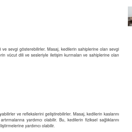
Özel Bir Bağ: Tekir Kedilerle
emez"?
Kurulan Derin Dostlukların
el
Psikolojisi
15.09.2025
i ve sevgi gösterebilirler. Masaj, kedilerin sahiplerine olan sevgi
rin vücut dili ve sesleriyle iletişim kurmaları ve sahiplerine olan
lirler ve reflekslerini geliştirebilirler. Masaj, kedilerin kaslarını
rtırmalarına yardımcı olabilir. Bu, kedilerin fiziksel sağlıklarını
ştirmelerine yardımcı olabilir.