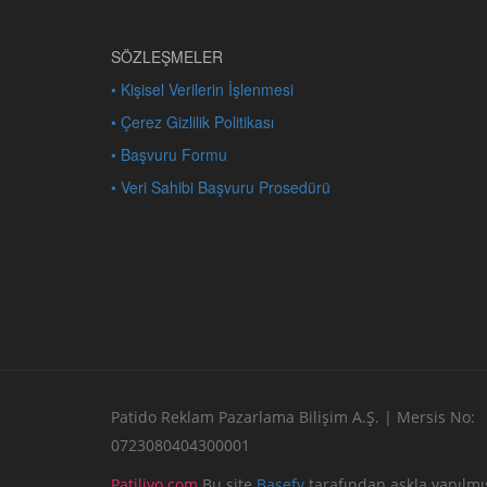
SÖZLEŞMELER
• Kişisel Verilerin İşlenmesi
• Çerez Gizlilik Politikası
• Başvuru Formu
• Veri Sahibi Başvuru Prosedürü
Patido Reklam Pazarlama Bilişim A.Ş. | Mersis No:
0723080404300001
Patiliyo.com
Bu site
Basefy
tarafından aşkla yapılmış