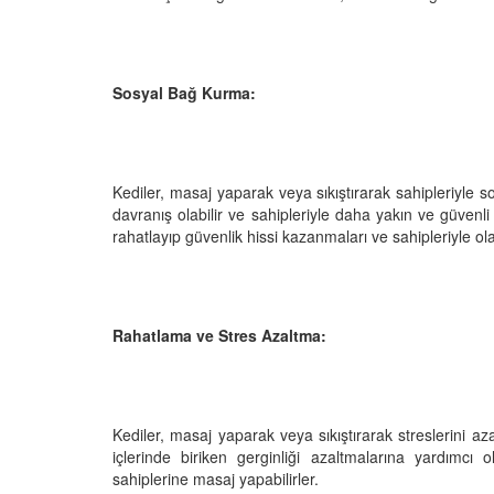
Sosyal Bağ Kurma:
den Sahiplerine Ölü
Kedi Oyunları: "Evde K
tirir? Gerçek Şok
Oynayabileceğiniz 10 
Aktivite"
25
11.10.2025
Kediler, masaj yaparak veya sıkıştırarak sahipleriyle sosy
h Olunca Gerçekten
davranış olabilir ve sahipleriyle daha yakın ve güvenli b
Kedi Beslenmesi: "Çiğ
mu?
Kuru Mama mı? Artılar
rahatlayıp güvenlik hissi kazanmaları ve sahipleriyle o
Eksileri"
25
11.10.2025
nin Genetik Sırrı:
Farklı Renk Gözleri
Kedi Psikolojisi: Kedile
Rahatlama ve Stres Azaltma:
Kaygısı ve Çözüm Yön
25
11.10.2025
liği: Evde Kediler İçin
Kediler Zamanla Ned
Kediler, masaj yaparak veya sıkıştırarak streslerini aza
 Yaygın Bitki
Mırlamaya Başladı? Ev
içlerinde biriken gerginliği azaltmalarına yardımcı o
Bakış
sahiplerine masaj yapabilirler.
25