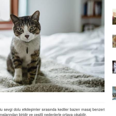
ıkarması
Tüm İnsanların Ders Çıkarması
ver Söz
Gereken 26 Hayvansever Söz
22.05.2020
 Neden
Anne Kedi Yavrusunu Neden
r?
Reddeder ve Terk Eder?
22.05.2020
 Tatlı 21
Evde Beslenebilecek En Tatlı 21
Küçük Kedi Cinsi
22.05.2020
asıl
Yavru Kedilerde Pire Nasıl
Temizlenir?
22.05.2020
. Bu sevgi dolu etkileşimler sırasında kediler bazen masaj benzeri
şlarından biridir ve çeşitli nedenlerle ortaya çıkabilir.