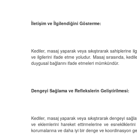
05.10.2025
r'da Kedilerin Kutsal
ılardan Yasalara
Kediler Neden "Eğitil
Büyülü Dünyası
Vahşi Atalarına Bilims
İletişim ve İlgilendiğini Gösterme:
Yolculuk
25
03.10.2025
Kediler, masaj yaparak veya sıkıştırarak sahiplerine ilg
ve ilgilerini ifade etme yoludur. Masaj sırasında, kedile
duygusal bağlarını ifade etmeleri mümkündür.
Dengeyi Sağlama ve Reflekslerin Geliştirilmesi:
Kediler, masaj yaparak veya sıkıştırarak dengeyi sağlayabi
ve eklemlerini hareket ettirmelerine ve esnekliklerini a
korumalarına ve daha iyi bir denge ve koordinasyon geli