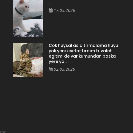
...
17.05.2026
Cok huysal asla tırmalama huyu
yok yeni kısırlastırdım tuvalet
egitimi de var kumundan baska
yere ya...
02.03.2026
tır.