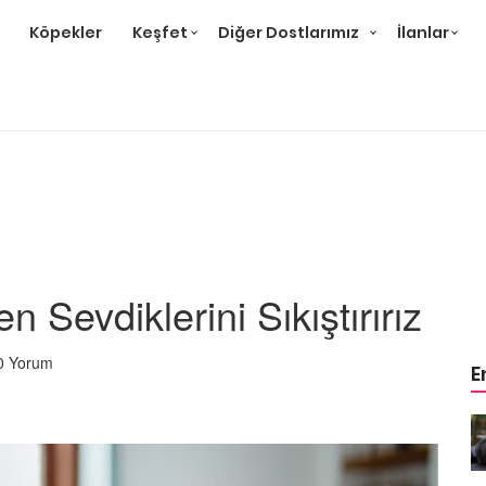
Köpekler
Keşfet
Diğer Dostlarımız
İlanlar
 Sevdiklerini Sıkıştırırız
0 Yorum
E
r ve
Gri Kedi Cinsleri: 14 Tür ve
Özellikleri
26.05.2020