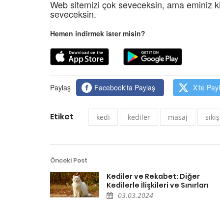
Web sitemizi çok seveceksin, ama eminiz ki
seveceksin.
Hemen indirmek ister misin?
Paylaş
Facebook'ta Paylaş
X'te Pay
Etiket
kedi
kediler
masaj
sıkış
Önceki Post
Kediler ve Rekabet: Diğer
Kedilerle İlişkileri ve Sınırları
03.03.2024