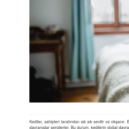
Tüm İnsanların Ders Ç
Gereken 26 Hayvanse
22.05.2020
Anne Kedi Yavrusunu
Reddeder ve Terk Ede
22.05.2020
Evde Beslenebilecek En
Küçük Kedi Cinsi
22.05.2020
Yavru Kedilerde Pire N
Temizlenir?
22.05.2020
Kediler, sahipleri tarafından sık sık sevilir ve okşanır
davranışlar sergilerler. Bu durum, kedilerin doğal davranı