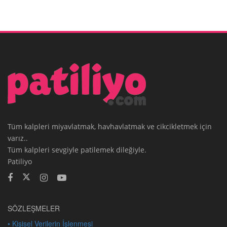
Tüm kalpleri miyavlatmak, havhavlatmak ve cikcikletmek için
varız..
Tüm kalpleri sevgiyle patilemek dileğiyle.
Patiliyo
SÖZLEŞMELER
• Kişisel Verilerin İşlenmesi