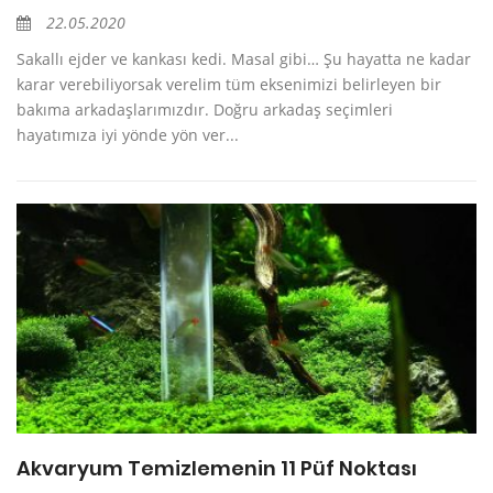
22.05.2020
Sakallı ejder ve kankası kedi. Masal gibi… Şu hayatta ne kadar
karar verebiliyorsak verelim tüm eksenimizi belirleyen bir
bakıma arkadaşlarımızdır. Doğru arkadaş seçimleri
hayatımıza iyi yönde yön ver...
Akvaryum Temizlemenin 11 Püf Noktası