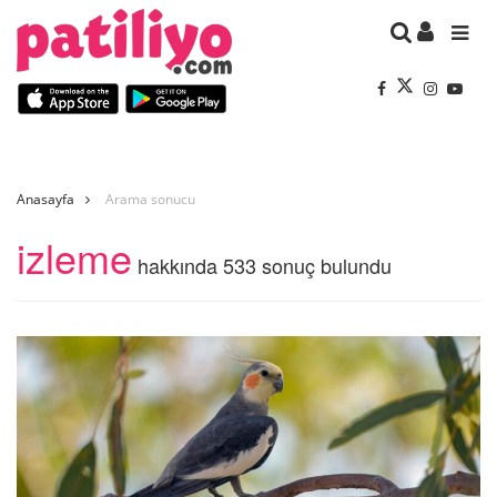
Anasayfa
Arama sonucu
izleme
hakkında 533 sonuç bulundu