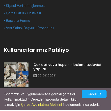
• Kişisel Verilerin İşlenmesi
• Çerez Gizlilik Politikası
• Başvuru Formu
• Veri Sahibi Başvuru Prosedürü
Kullanıcılarımız Patiliyo
Çok acil yuva hepsinin bakımı tedavisi
yapıldı
22.06.2026
Sitemizde ve uygulamamızda gerekli çerezler
Kabul Et
Cok huysal asla tırmalama huyu yok yeni
kısırlastırdım tuvalet egitimi de var
kullanılmaktadır. Çerezler hakkında detaylı bilgi
kumundan baska yere ya...
almak için
Çerez Aydınlatma Metni’ni
incelemenizi rica ederiz.
02.03.2026