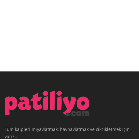
Tüm kalpleri miyavlatmak, havhavlatmak ve cikcikletmek için
varız..