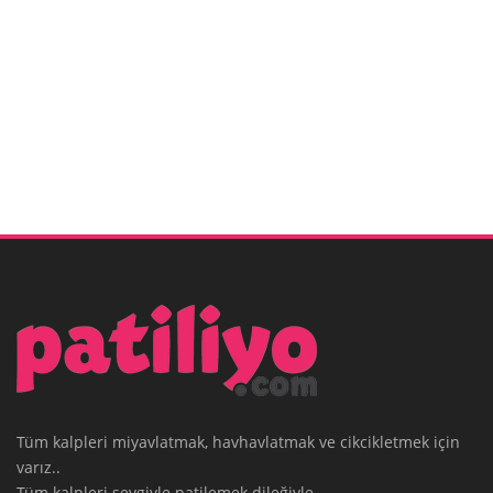
Tüm kalpleri miyavlatmak, havhavlatmak ve cikcikletmek için
varız..
Tüm kalpleri sevgiyle patilemek dileğiyle.