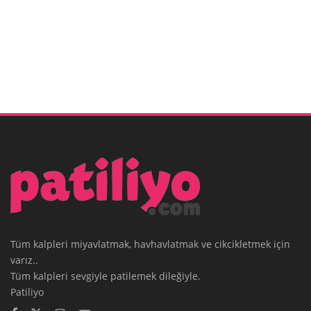
Tüm kalpleri miyavlatmak, havhavlatmak ve cikcikletmek için
varız..
Tüm kalpleri sevgiyle patilemek dileğiyle.
Patiliyo