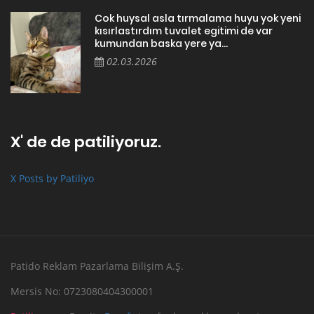
Cok huysal asla tırmalama huyu yok yeni
kısırlastırdım tuvalet egitimi de var
kumundan baska yere ya...
02.03.2026
X' de de patiliyoruz.
X Posts by Patiliyo
Patido Reklam Pazarlama Bilişim A.Ş.
Mersis No: 0723080404300001