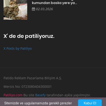
kumundan baska yere ya...
02.03.2026
X' de de patiliyoruz.
X Posts by Patiliyo
Patido Reklam Pazarlama Bilişim A.Ş.
Mersis No: 0723080404300001
Patiliyo.com
Bu site
Basefy
tarafından aşkla yapılmıştır.
Sitemizde ve uygulamamızda gerekli çerezler
Kabul Et
Reklam Verin
Bize Yazın