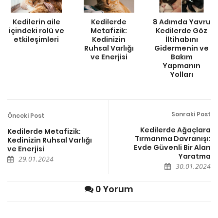
Kedilerin aile
Kedilerde
8 Adımda Yavru
içindeki rolü ve
Metafizik:
Kedilerde Göz
etkileşimleri
Kedinizin
İltihabını
Ruhsal Varlığı
Gidermenin ve
ve Enerjisi
Bakım
Yapmanın
Yolları
Sonraki Post
Önceki Post
Kedilerde Ağaçlara
Kedilerde Metafizik:
Tırmanma Davranışı:
Kedinizin Ruhsal Varlığı
Evde Güvenli Bir Alan
ve Enerjisi
Yaratma
29.01.2024
30.01.2024
0 Yorum