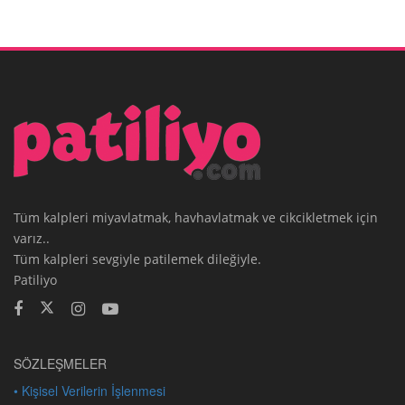
Tüm kalpleri miyavlatmak, havhavlatmak ve cikcikletmek için
varız..
Tüm kalpleri sevgiyle patilemek dileğiyle.
Patiliyo
SÖZLEŞMELER
• Kişisel Verilerin İşlenmesi