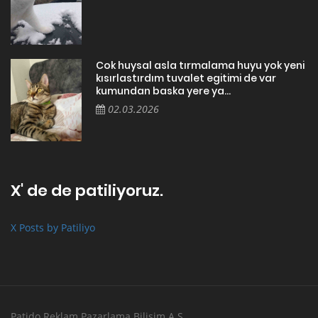
Cok huysal asla tırmalama huyu yok yeni
kısırlastırdım tuvalet egitimi de var
kumundan baska yere ya...
02.03.2026
X' de de patiliyoruz.
X Posts by Patiliyo
Patido Reklam Pazarlama Bilişim A.Ş.