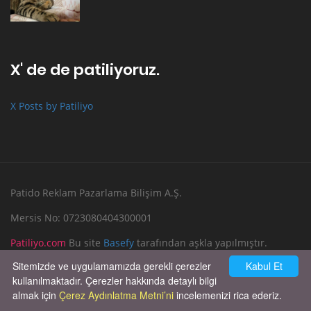
X' de de patiliyoruz.
X Posts by Patiliyo
Patido Reklam Pazarlama Bilişim A.Ş.
Mersis No: 0723080404300001
Patiliyo.com
Bu site
Basefy
tarafından aşkla yapılmıştır.
Sitemizde ve uygulamamızda gerekli çerezler
Kabul Et
Reklam Verin
Bize Yazın
kullanılmaktadır. Çerezler hakkında detaylı bilgi
almak için
Çerez Aydınlatma Metni’ni
incelemenizi rica ederiz.