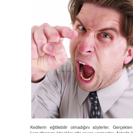
Tüm İnsanların Ders Ç
Gereken 26 Hayvanse
22.05.2020
Anne Kedi Yavrusunu
Reddeder ve Terk Ede
22.05.2020
Evde Beslenebilecek En
Küçük Kedi Cinsi
22.05.2020
Yavru Kedilerde Pire N
Temizlenir?
22.05.2020
Kedilerin eğitilebilir olmadığını söylerler. Gerçekt