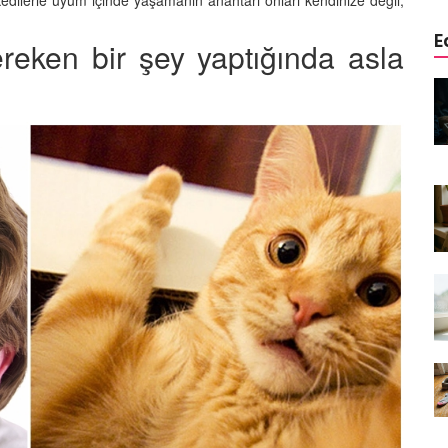
kedilerle uyum içinde yaşamanın anahtarı onları kendinize değil,
E
reken bir şey yaptığında asla
edinizle
Sarman Kediler Neden
Yaratıcı
“Yaramaz”? Kısa Bir Blog
25.09.2025
Kediler Neden Dört Ayak
 Mama mı,
Üzerine Düşer? Evrimsel
ı ve
Adaptasyon
22.09.2025
Kedilerin Bıyıkları Neden Bu
rde Ayrılık
Kadar Önemli? Evrimsel İşlevleri
temleri
22.09.2025
Kışın Tekir Kedi Bakımı: Soğuk
en
Havada Kediniz İçin 13 Önemli
rimsel Bir
İpucu
19.09.2025