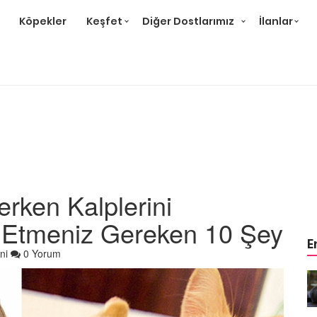
Köpekler
Keşfet
Diğer Dostlarımız
İlanlar
erken Kalplerini
t Etmeniz Gereken 10 Şey
E
ni
0 Yorum
r ve
Gri Kedi Cinsleri: 14 Tür ve
Özellikleri
26.05.2020