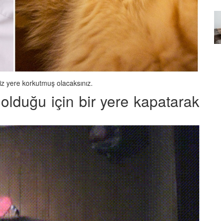
Özel Bir Bağ: Tekir Kedilerle
emez"?
Kurulan Derin Dostlukların
el
Psikolojisi
15.09.2025
z yere korkutmuş olacaksınız.
i olduğu için bir yere kapatarak