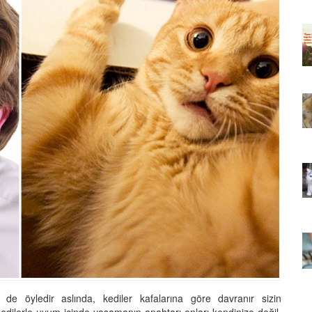
ıkarması
Tüm İnsanların Ders Çıkarması
ver Söz
Gereken 26 Hayvansever Söz
22.05.2020
 Neden
Anne Kedi Yavrusunu Neden
r?
Reddeder ve Terk Eder?
22.05.2020
 Tatlı 21
Evde Beslenebilecek En Tatlı 21
Küçük Kedi Cinsi
22.05.2020
asıl
Yavru Kedilerde Pire Nasıl
Temizlenir?
22.05.2020
en de öyledir aslında, kediler kafalarına göre davranır sizin