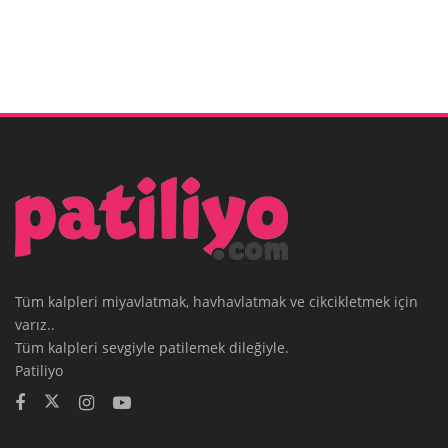
Tüm kalpleri miyavlatmak, havhavlatmak ve cikcikletmek için
varız..
Tüm kalpleri sevgiyle patilemek dileğiyle.
Patiliyo