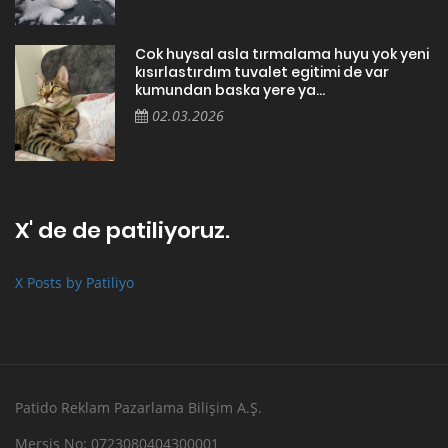
Cok huysal asla tırmalama huyu yok yeni
kısırlastırdım tuvalet egitimi de var
kumundan baska yere ya...
02.03.2026
X' de de patiliyoruz.
X Posts by Patiliyo
Patido Reklam Pazarlama Bilişim A.Ş.
Mersis No: 0723080404300001