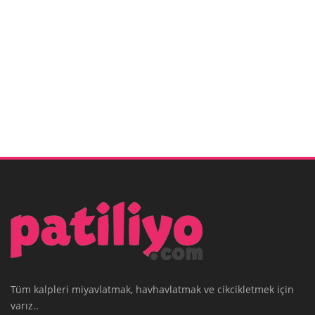
Tüm kalpleri miyavlatmak, havhavlatmak ve cikcikletmek için
varız..