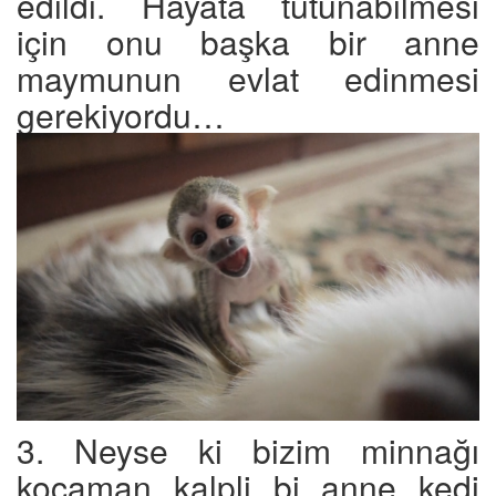
edildi. Hayata tutunabilmesi
için onu başka bir anne
maymunun evlat edinmesi
gerekiyordu…
3. Neyse ki bizim minnağı
kocaman kalpli bi anne kedi