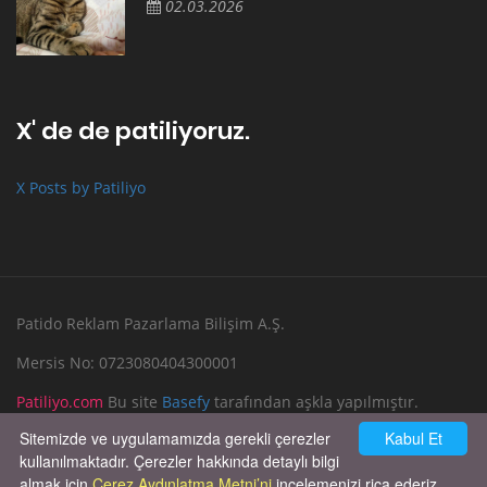
02.03.2026
X' de de patiliyoruz.
X Posts by Patiliyo
Patido Reklam Pazarlama Bilişim A.Ş.
Mersis No: 0723080404300001
Patiliyo.com
Bu site
Basefy
tarafından aşkla yapılmıştır.
Sitemizde ve uygulamamızda gerekli çerezler
Kabul Et
Reklam Verin
Bize Yazın
kullanılmaktadır. Çerezler hakkında detaylı bilgi
almak için
Çerez Aydınlatma Metni’ni
incelemenizi rica ederiz.