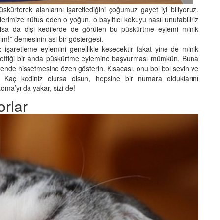
püskürterek alanlarını işaretlediğini çoğumuz gayet iyi biliyoruz.
lerimize nüfus eden o yoğun, o bayıltıcı kokuyu nasıl unutabiliriz
olsa da dişi kedilerde de görülen bu püskürtme eylemi minik
ım!” demesinin asi bir göstergesi.
ız işaretleme eylemini genellikle kesecektir fakat yine de minik
ssettiği bir anda püskürtme eylemine başvurması mümkün. Buna
vende hissetmesine özen gösterin. Kısacası, onu bol bol sevin ve
 Kaç kediniz olursa olsun, hepsine bir numara olduklarını
oma’yı da yakar, sizi de!
orlar