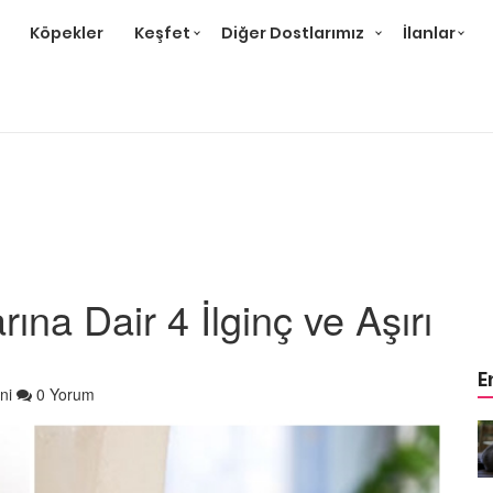
Köpekler
Keşfet
Diğer Dostlarımız
İlanlar
ına Dair 4 İlginç ve Aşırı
E
ni
0 Yorum
r ve
Gri Kedi Cinsleri: 14 Tür ve
Özellikleri
26.05.2020