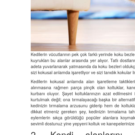
05.10.2025
r'da Kedilerin Kutsal
ılardan Yasalara
Kediler Neden "Eğitil
Büyülü Dünyası
Vahşi Atalarına Bilims
Yolculuk
25
03.10.2025
Kedilerin vücutlarının pek çok farklı yerinde koku bezleri
kuyrukları bu alanlar arasında yer alıyor. Tatlı dostla
adeta yuvarlanarak yatmasında da koku bezleri oldukça
sizi kokusal anlamda işaretliyor ve sizi tanıdık kokular li
Kedilerin kokusal anlamda alan işaretleme taktikle
alınmasına rağmen parça pinçik olan koltuklar, kan
kurbanı oluyor. Şayet koltuklarınızın azat edilmesini 
kurtulmak değil; ona tırmalayacağı başka bir alternat
kedinizin tırmalama arzusunu giderip hem de koltukl
dikkat etmeniz gereken şey, kedinizin tırmalama tah
eylemlerin sıkça görüldüğü popüler alanlara koymak.
sevimli dostunuz yine yepyeni koltuk ve kanepelerinize 
2. Kendi alanlarını iş