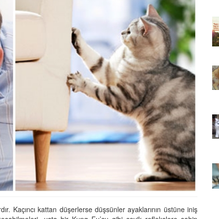
ıkarması
Tüm İnsanların Ders Çıkarması
ver Söz
Gereken 26 Hayvansever Söz
22.05.2020
 Neden
Anne Kedi Yavrusunu Neden
r?
Reddeder ve Terk Eder?
22.05.2020
 Tatlı 21
Evde Beslenebilecek En Tatlı 21
Küçük Kedi Cinsi
22.05.2020
asıl
Yavru Kedilerde Pire Nasıl
Temizlenir?
22.05.2020
ardır. Kaçıncı kattan düşerlerse düşsünler ayaklarının üstüne iniş