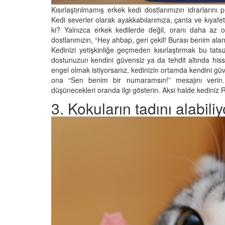
Kısırlaştırılmamış erkek kedi dostlarımızın idrarlarını 
Kedi severler olarak ayakkabılarımıza, çanta ve kıyafet
ki? Yalnızca erkek kedilerde değil, oranı daha az 
dostlarımızın, “Hey ahbap, geri çekil! Burası benim alan
Kedinizi yetişkinliğe geçmeden kısırlaştırmak bu tats
dostunuzun kendini güvensiz ya da tehdit altında hi
engel olmak istiyorsanız, kedinizin ortamda kendini gü
ona “Sen benim bir numaramsın!” mesajını verin.
düşünecekleri oranda ilgi gösterin. Aksi halde kediniz R
3. Kokuların tadını alabiliy