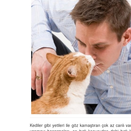
Tüm İnsanların Ders Ç
Gereken 26 Hayvanse
22.05.2020
Anne Kedi Yavrusunu
Reddeder ve Terk Ede
22.05.2020
Evde Beslenebilecek En
Küçük Kedi Cinsi
22.05.2020
Yavru Kedilerde Pire N
Temizlenir?
22.05.2020
Kediler gibi yetileri ile göz kamaştıran çok az canlı v