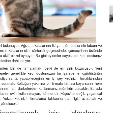
Özel Bir Bağ: Tekir Kedilerle
emez"?
Kurulan Derin Dostlukların
el
Psikolojisi
15.09.2025
 bulunuyor. Ağızları, kafalarının iki yanı, ön patilerinin tabanı ve
rımızın kafalarını size sürterek geçmesinde, çamaşırların üstünde
 aktif bir rol oynuyor. Bu gibi eylemler sayesinde kedi dostunuz
stesine dahil ediyor.
rinden biri de tırmalamak (belki de en sinir bozucusu). Yeni
epeler genellikle kedi dostunuzun bu işaretleme içgüdüsünün
istiyorsanız, yapabileceğiniz en iyi şey kedinizin tırnaklarından
if sunmak. Koltuğun yakınına bir tırmala tahtası koyarsanız hem
arınızı hain darbelerden kurtarmanız mümkün olacaktır. Burada
tasını evin kullanılmayan, köhne bir köşesine değil; yaşamsal
 Yoksa kedinizin tırmalama tahtasına olan ilgisi azalacak ve
yönelecektir.
aretlemek için idrarlarını