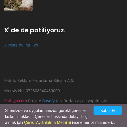
X' de de patiliyoruz.
X Posts by Patiliyo
Patido Reklam Pazarlama Bilişim A.Ş.
Mersis No: 0723080404300001
Patiliyo.com
Bu site
Basefy
tarafından aşkla yapılmıştır.
Sitemizde ve uygulamamızda gerekli çerezler
Kabul Et
Reklam Verin
Bize Yazın
kullanılmaktadır. Çerezler hakkında detaylı bilgi
almak için
Çerez Aydınlatma Metni’ni
incelemenizi rica ederiz.