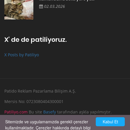
02.03.2026
X' de de patiliyoruz.
X Posts by Patiliyo
Patido Reklam Pazarlama Bilişim A.Ş.
Mersis No: 0723080404300001
Patiliyo.com
Bu site
Basefy
tarafından aşkla yapılmıştır.
Sitemizde ve uygulamamızda gerekli çerezler
Kabul Et
Reklam Verin
Bize Yazın
kullanılmaktadır. Çerezler hakkında detaylı bilgi